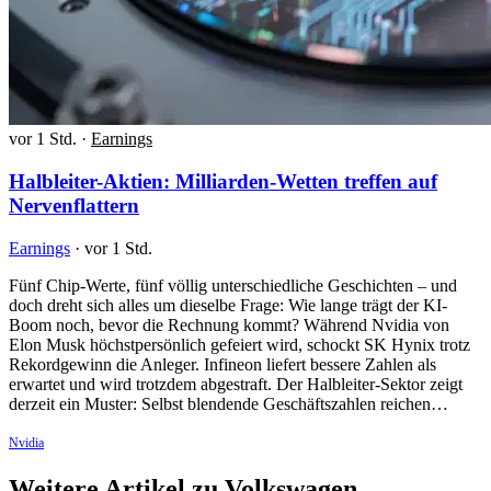
vor 1 Std.
·
Earnings
Halbleiter-Aktien: Milliarden-Wetten treffen auf
Nervenflattern
Earnings
·
vor 1 Std.
Fünf Chip-Werte, fünf völlig unterschiedliche Geschichten – und
doch dreht sich alles um dieselbe Frage: Wie lange trägt der KI-
Boom noch, bevor die Rechnung kommt? Während Nvidia von
Elon Musk höchstpersönlich gefeiert wird, schockt SK Hynix trotz
Rekordgewinn die Anleger. Infineon liefert bessere Zahlen als
erwartet und wird trotzdem abgestraft. Der Halbleiter-Sektor zeigt
derzeit ein Muster: Selbst blendende Geschäftszahlen reichen…
Nvidia
Weitere Artikel zu Volkswagen