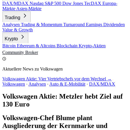
DAX/MDAX
Nasdaq
S&P 500
Dow Jones
TecDAX
Europa-
Märkte
Asien-Märkte
Trading
Analysen
Trading & Momentum
Turnaround
Earnings
Dividenden
Value & Growth
Krypto
Bitcoin
Ethereum & Altcoins
Blockchain
Krypto-Aktien
Community
Broker
Aktuellere News zu Volkswagen
Volkswagen Aktie: Vier Vertriebschefs vor dem Wechsel →
Volkswagen
·
Analysen
·
Auto & E-Mobilität
·
DAX/MDAX
Volkswagen Aktie: Metzler hebt Ziel auf
130 Euro
Volkswagen-Chef Blume plant
Ausgliederung der Kernmarke und