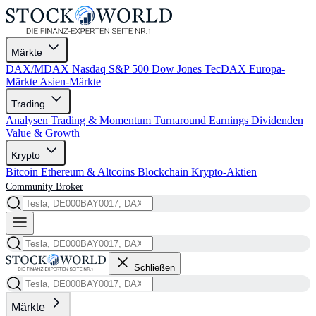
Märkte
DAX/MDAX
Nasdaq
S&P 500
Dow Jones
TecDAX
Europa-
Märkte
Asien-Märkte
Trading
Analysen
Trading & Momentum
Turnaround
Earnings
Dividenden
Value & Growth
Krypto
Bitcoin
Ethereum & Altcoins
Blockchain
Krypto-Aktien
Community
Broker
Schließen
Märkte