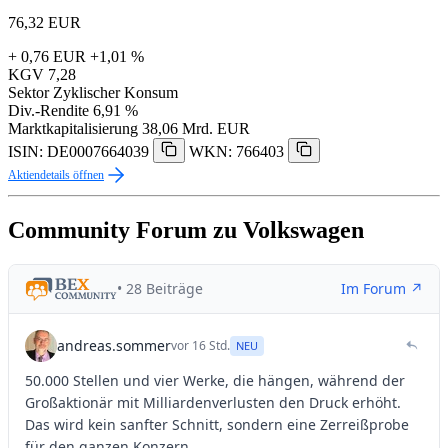
76,32
EUR
+ 0,76 EUR
+1,01 %
KGV
7,28
Sektor
Zyklischer Konsum
Div.-Rendite
6,91 %
Marktkapitalisierung
38,06 Mrd. EUR
ISIN: DE0007664039
WKN: 766403
Aktiendetails öffnen
Community Forum zu Volkswagen