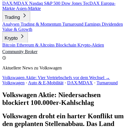
DAX/MDAX
Nasdaq
S&P 500
Dow Jones
TecDAX
Europa-
Märkte
Asien-Märkte
Trading
Analysen
Trading & Momentum
Turnaround
Earnings
Dividenden
Value & Growth
Krypto
Bitcoin
Ethereum & Altcoins
Blockchain
Krypto-Aktien
Community
Broker
Aktuellere News zu Volkswagen
Volkswagen Aktie: Vier Vertriebschefs vor dem Wechsel →
Volkswagen
·
Auto & E-Mobilität
·
DAX/MDAX
·
Turnaround
Volkswagen Aktie: Niedersachsen
blockiert 100.000er-Kahlschlag
Volkswagen droht ein harter Konflikt um
den geplanten Stellenabbau. Das Land