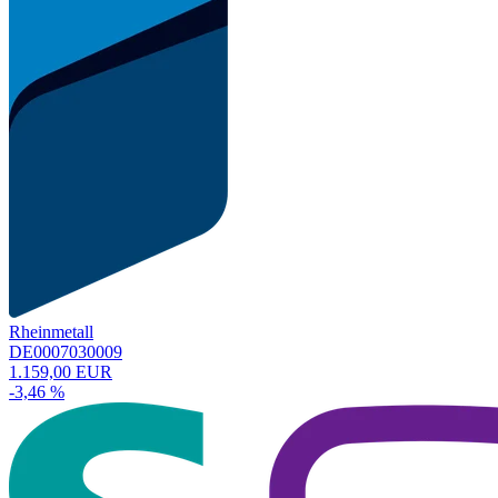
Rheinmetall
DE0007030009
1.159,00 EUR
-3,46 %