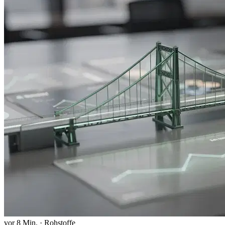
vor 8 Min.
·
Rohstoffe