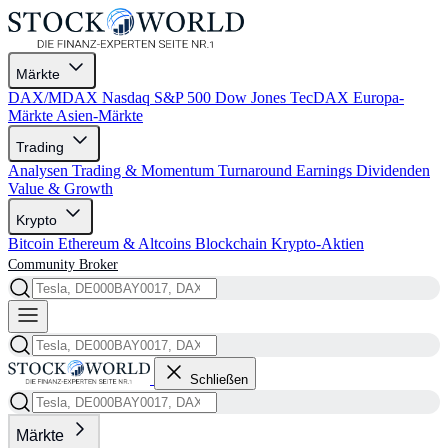
Märkte
DAX/MDAX
Nasdaq
S&P 500
Dow Jones
TecDAX
Europa-
Märkte
Asien-Märkte
Trading
Analysen
Trading & Momentum
Turnaround
Earnings
Dividenden
Value & Growth
Krypto
Bitcoin
Ethereum & Altcoins
Blockchain
Krypto-Aktien
Community
Broker
Schließen
Märkte