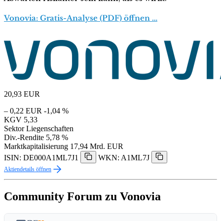
Vonovia: Gratis-Analyse (PDF) öffnen …
20,93
EUR
– 0,22 EUR
-1,04 %
KGV
5,33
Sektor
Liegenschaften
Div.-Rendite
5,78 %
Marktkapitalisierung
17,94 Mrd. EUR
ISIN: DE000A1ML7J1
WKN: A1ML7J
Aktiendetails öffnen
Community Forum zu Vonovia