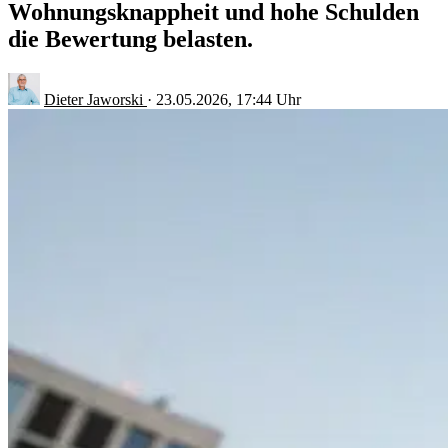
Wohnungsknappheit und hohe Schulden
die Bewertung belasten.
Dieter Jaworski
·
23.05.2026, 17:44 Uhr