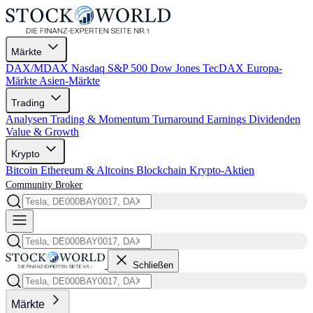
Märkte
DAX/MDAX
Nasdaq
S&P 500
Dow Jones
TecDAX
Europa-
Märkte
Asien-Märkte
Trading
Analysen
Trading & Momentum
Turnaround
Earnings
Dividenden
Value & Growth
Krypto
Bitcoin
Ethereum & Altcoins
Blockchain
Krypto-Aktien
Community
Broker
Schließen
Märkte