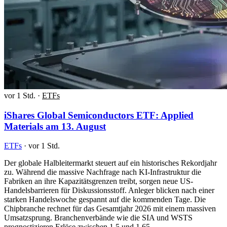
vor 1 Std.
·
ETFs
iShares Global Semiconductors ETF: Applied
Materials am 13. August
ETFs
·
vor 1 Std.
Der globale Halbleitermarkt steuert auf ein historisches Rekordjahr
zu. Während die massive Nachfrage nach KI-Infrastruktur die
Fabriken an ihre Kapazitätsgrenzen treibt, sorgen neue US-
Handelsbarrieren für Diskussionsstoff. Anleger blicken nach einer
starken Handelswoche gespannt auf die kommenden Tage. Die
Chipbranche rechnet für das Gesamtjahr 2026 mit einem massiven
Umsatzsprung. Branchenverbände wie die SIA und WSTS
prognostizieren Erlöse zwischen 1,5 und 1,65…