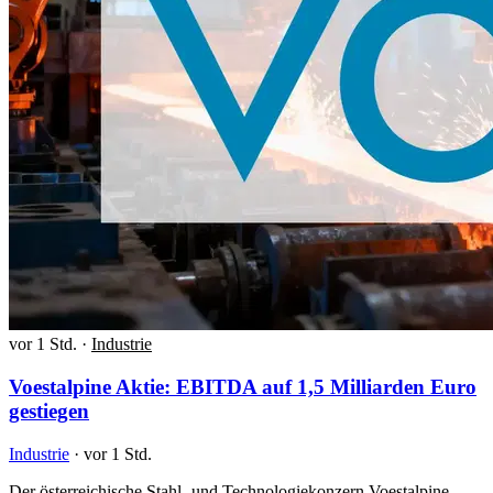
vor 1 Std.
·
Industrie
Voestalpine Aktie: EBITDA auf 1,5 Milliarden Euro
gestiegen
Industrie
·
vor 1 Std.
Der österreichische Stahl- und Technologiekonzern Voestalpine