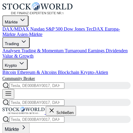
Märkte
DAX/MDAX
Nasdaq
S&P 500
Dow Jones
TecDAX
Europa-
Märkte
Asien-Märkte
Trading
Analysen
Trading & Momentum
Turnaround
Earnings
Dividenden
Value & Growth
Krypto
Bitcoin
Ethereum & Altcoins
Blockchain
Krypto-Aktien
Community
Broker
Schließen
Märkte