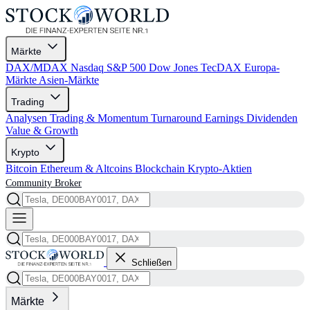
Märkte
DAX/MDAX
Nasdaq
S&P 500
Dow Jones
TecDAX
Europa-
Märkte
Asien-Märkte
Trading
Analysen
Trading & Momentum
Turnaround
Earnings
Dividenden
Value & Growth
Krypto
Bitcoin
Ethereum & Altcoins
Blockchain
Krypto-Aktien
Community
Broker
Schließen
Märkte