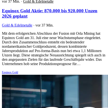
vor 37 Min.
·
Gold & Edelmetalle
Equinox Gold Aktie: 870.000 bis 920.000 Unzen
2026 geplant
Gold & Edelmetalle
·
vor 37 Min.
Mit dem erfolgreichen Abschluss der Fusion mit Orla Mining hat
Equinox Gold am 31. Juli eine neue Wachstumsphase eingeleitet.
Durch den Zusammenschluss entsteht ein bedeutender
nordamerikanischer Goldproduzent, dessen kombinierte
Jahresproduktion auf Pro-forma-Basis nun bei etwa 1,1 Millionen
Unzen liegt. Diese strategische Neuausrichtung spiegelt sich auch in
den angepassten Zielen für das laufende Geschäftsjahr wider. Das
Unternehmen hob seine Produktionsprognose für…
Equinox Gold