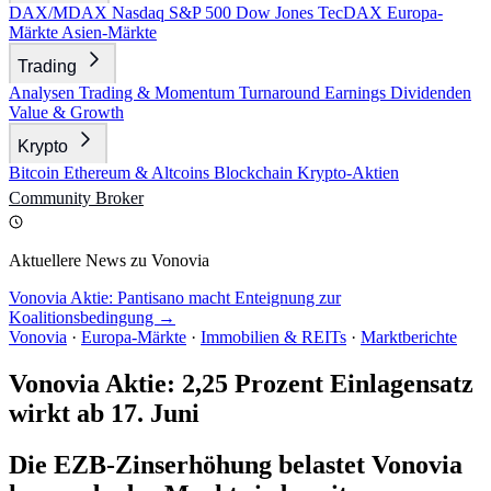
DAX/MDAX
Nasdaq
S&P 500
Dow Jones
TecDAX
Europa-
Märkte
Asien-Märkte
Trading
Analysen
Trading & Momentum
Turnaround
Earnings
Dividenden
Value & Growth
Krypto
Bitcoin
Ethereum & Altcoins
Blockchain
Krypto-Aktien
Community
Broker
Aktuellere News zu Vonovia
Vonovia Aktie: Pantisano macht Enteignung zur
Koalitionsbedingung →
Vonovia
·
Europa-Märkte
·
Immobilien & REITs
·
Marktberichte
Vonovia Aktie: 2,25 Prozent Einlagensatz
wirkt ab 17. Juni
Die EZB-Zinserhöhung belastet Vonovia