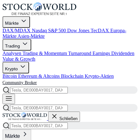
Märkte
DAX/MDAX
Nasdaq
S&P 500
Dow Jones
TecDAX
Europa-
Märkte
Asien-Märkte
Trading
Analysen
Trading & Momentum
Turnaround
Earnings
Dividenden
Value & Growth
Krypto
Bitcoin
Ethereum & Altcoins
Blockchain
Krypto-Aktien
Community
Broker
Schließen
Märkte