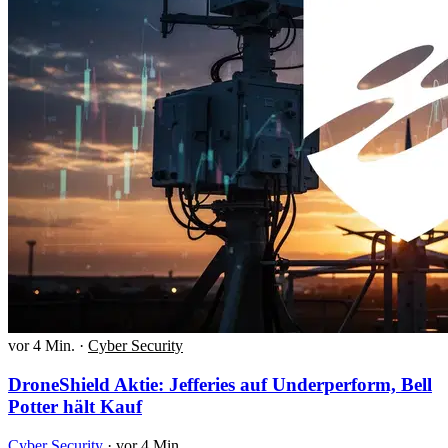
vor 4 Min.
·
Cyber Security
DroneShield Aktie: Jefferies auf Underperform, Bell
Potter hält Kauf
Cyber Security
·
vor 4 Min.