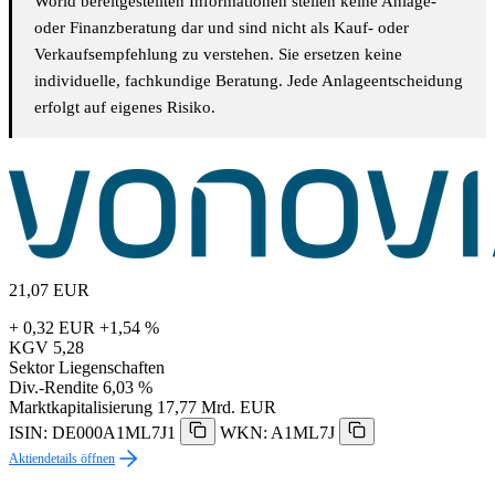
World bereitgestellten Informationen stellen keine Anlage-
oder Finanzberatung dar und sind nicht als Kauf- oder
Verkaufsempfehlung zu verstehen. Sie ersetzen keine
individuelle, fachkundige Beratung. Jede Anlageentscheidung
erfolgt auf eigenes Risiko.
21,07
EUR
+ 0,32 EUR
+1,54 %
KGV
5,28
Sektor
Liegenschaften
Div.-Rendite
6,03 %
Marktkapitalisierung
17,77 Mrd. EUR
ISIN: DE000A1ML7J1
WKN: A1ML7J
Aktiendetails öffnen