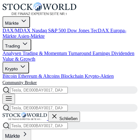
Märkte
DAX/MDAX
Nasdaq
S&P 500
Dow Jones
TecDAX
Europa-
Märkte
Asien-Märkte
Trading
Analysen
Trading & Momentum
Turnaround
Earnings
Dividenden
Value & Growth
Krypto
Bitcoin
Ethereum & Altcoins
Blockchain
Krypto-Aktien
Community
Broker
Schließen
Märkte