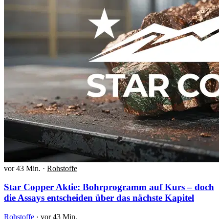
vor 43 Min.
·
Rohstoffe
Star Copper Aktie: Bohrprogramm auf Kurs – doch
die Assays entscheiden über das nächste Kapitel
Rohstoffe
·
vor 43 Min.