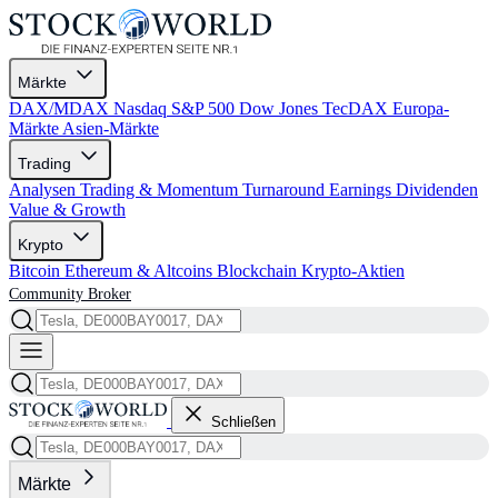
Märkte
DAX/MDAX
Nasdaq
S&P 500
Dow Jones
TecDAX
Europa-
Märkte
Asien-Märkte
Trading
Analysen
Trading & Momentum
Turnaround
Earnings
Dividenden
Value & Growth
Krypto
Bitcoin
Ethereum & Altcoins
Blockchain
Krypto-Aktien
Community
Broker
Schließen
Märkte