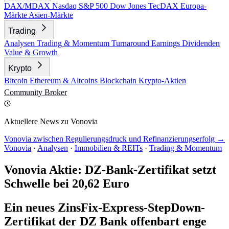
DAX/MDAX
Nasdaq
S&P 500
Dow Jones
TecDAX
Europa-
Märkte
Asien-Märkte
Trading
Analysen
Trading & Momentum
Turnaround
Earnings
Dividenden
Value & Growth
Krypto
Bitcoin
Ethereum & Altcoins
Blockchain
Krypto-Aktien
Community
Broker
Aktuellere News zu Vonovia
Vonovia zwischen Regulierungsdruck und Refinanzierungserfolg →
Vonovia
·
Analysen
·
Immobilien & REITs
·
Trading & Momentum
Vonovia Aktie: DZ-Bank-Zertifikat setzt
Schwelle bei 20,62 Euro
Ein neues ZinsFix-Express-StepDown-
Zertifikat der DZ Bank offenbart enge