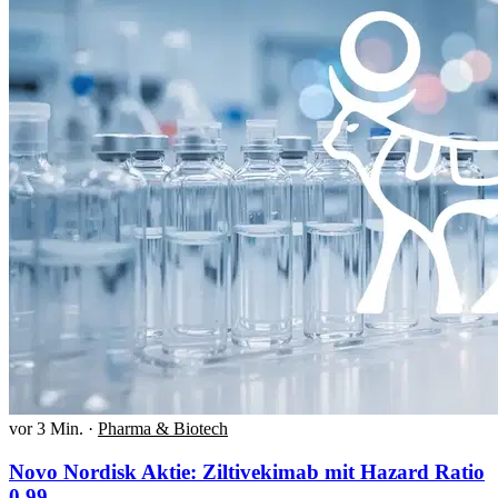
vor 3 Min.
·
Pharma & Biotech
Novo Nordisk Aktie: Ziltivekimab mit Hazard Ratio
0,99