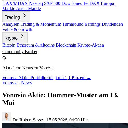
DAX/MDAX
Nasdaq
S&P 500
Dow Jones
TecDAX
Europa-
Märkte
Asien-Märkte
Trading
Analysen
Trading & Momentum
Turnaround
Earnings
Dividenden
Value & Growth
Krypto
Bitcoin
Ethereum & Altcoins
Blockchain
Krypto-Aktien
Community
Broker
Aktuellere News zu Vonovia
Vonovia Aktie: Portfolio steigt um 1,1 Prozent →
Vonovia
·
News
Vonovia Aktie: Hammer-Muster am 13.
Mai
Dr. Robert Sasse
·
15.05.2026, 04:20 Uhr