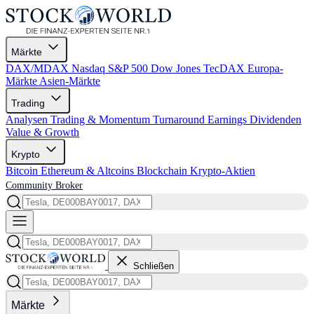
Märkte
DAX/MDAX
Nasdaq
S&P 500
Dow Jones
TecDAX
Europa-
Märkte
Asien-Märkte
Trading
Analysen
Trading & Momentum
Turnaround
Earnings
Dividenden
Value & Growth
Krypto
Bitcoin
Ethereum & Altcoins
Blockchain
Krypto-Aktien
Community
Broker
Schließen
Märkte