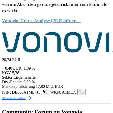
warum Abwarten gerade jetzt riskanter sein kann, als
es wirkt.
Vonovia: Gratis-Analyse (PDF) öffnen …
20,74
EUR
– 0,40 EUR
-1,89 %
KGV
5,28
Sektor
Liegenschaften
Div.-Rendite
0,00 %
Marktkapitalisierung
17,80 Mrd. EUR
ISIN: DE000A1ML7J1
WKN: A1ML7J
Aktiendetails öffnen
Community Forum zu Vonovia