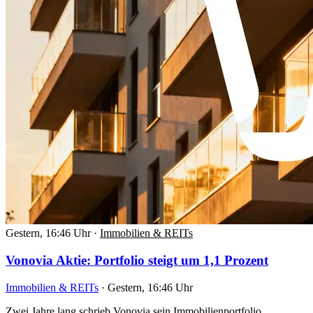
Gestern, 16:46 Uhr
·
Immobilien & REITs
Vonovia Aktie: Portfolio steigt um 1,1 Prozent
Immobilien & REITs
·
Gestern, 16:46 Uhr
Zwei Jahre lang schrieb Vonovia sein Immobilienportfolio