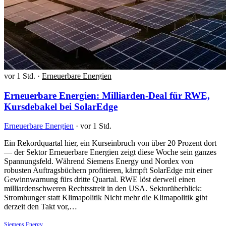
vor 1 Std.
·
Erneuerbare Energien
Erneuerbare Energien: Milliarden-Deal für RWE,
Kursdebakel bei SolarEdge
Erneuerbare Energien
·
vor 1 Std.
Ein Rekordquartal hier, ein Kurseinbruch von über 20 Prozent dort
— der Sektor Erneuerbare Energien zeigt diese Woche sein ganzes
Spannungsfeld. Während Siemens Energy und Nordex von
robusten Auftragsbüchern profitieren, kämpft SolarEdge mit einer
Gewinnwarnung fürs dritte Quartal. RWE löst derweil einen
milliardenschweren Rechtsstreit in den USA. Sektorüberblick:
Stromhunger statt Klimapolitik Nicht mehr die Klimapolitik gibt
derzeit den Takt vor,…
Siemens Energy