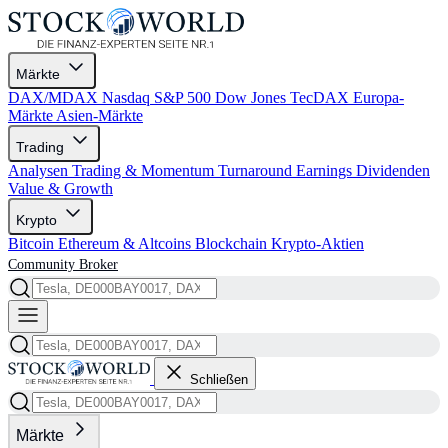
Märkte
DAX/MDAX
Nasdaq
S&P 500
Dow Jones
TecDAX
Europa-
Märkte
Asien-Märkte
Trading
Analysen
Trading & Momentum
Turnaround
Earnings
Dividenden
Value & Growth
Krypto
Bitcoin
Ethereum & Altcoins
Blockchain
Krypto-Aktien
Community
Broker
Schließen
Märkte