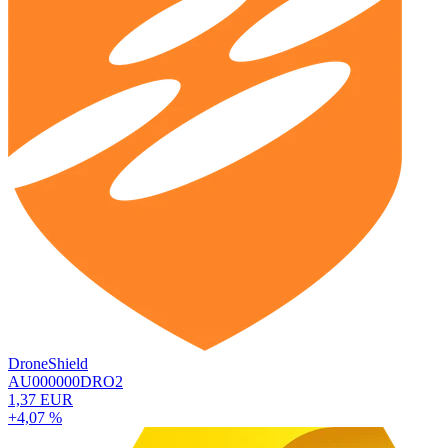
DroneShield
AU000000DRO2
1,37 EUR
+4,07 %