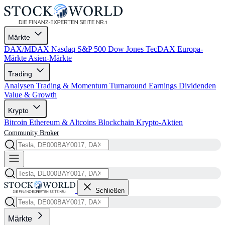
Märkte
DAX/MDAX
Nasdaq
S&P 500
Dow Jones
TecDAX
Europa-
Märkte
Asien-Märkte
Trading
Analysen
Trading & Momentum
Turnaround
Earnings
Dividenden
Value & Growth
Krypto
Bitcoin
Ethereum & Altcoins
Blockchain
Krypto-Aktien
Community
Broker
Schließen
Märkte