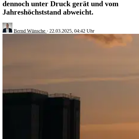
dennoch unter Druck gerät und vom
Jahreshöchststand abweicht.
Bernd Wünsche
·
22.03.2025, 04:42 Uhr