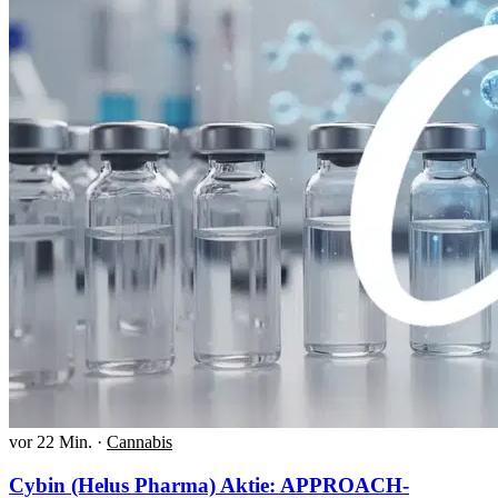
vor 22 Min.
·
Cannabis
Cybin (Helus Pharma) Aktie: APPROACH-