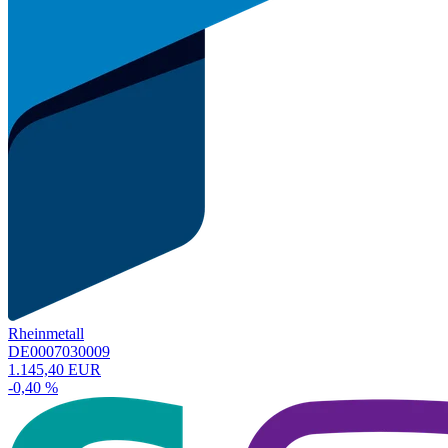
Rheinmetall
DE0007030009
1.145,40 EUR
-0,40 %