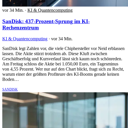
vor 34 Min.
·
KI & Quantencomputing
SanDisk: 437-Prozent-Sprung im KI-
Rechenzentrum
KI & Quantencomputing
·
vor 34 Min.
SanDisk legt Zahlen vor, die viele Chiphersteller vor Neid erblassen
lassen. Die Aktie stürzt trotzdem ab. Diese Kluft zwischen
Geschäftserfolg und Kursverlauf lässt sich kaum noch schönreden.
Am Freitag schloss die Aktie bei 1.050,00 Euro, ein Tagesminus
von 4,55 Prozent. Wer nur auf den Chart blickt, fragt sich zu Recht,
warum einer der größten Profiteure des KI-Booms gerade keinen
Boden…
SANDISK