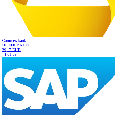
Commerzbank
DE000CBK1001
39,17 EUR
+1,61 %