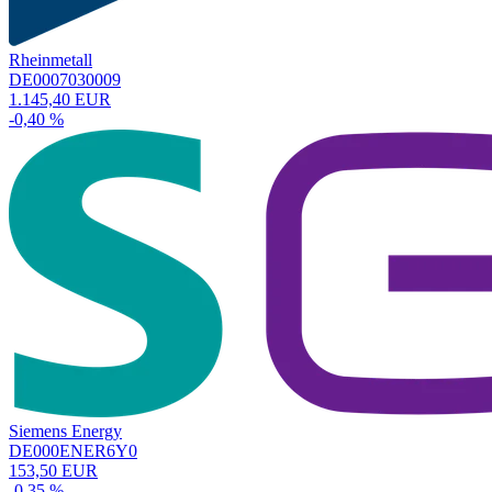
Rheinmetall
DE0007030009
1.145,40 EUR
-0,40 %
Siemens Energy
DE000ENER6Y0
153,50 EUR
-0,35 %