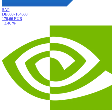
SAP
DE0007164600
178,66 EUR
+3,46 %