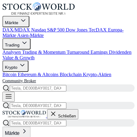
Märkte
DAX/MDAX
Nasdaq
S&P 500
Dow Jones
TecDAX
Europa-
Märkte
Asien-Märkte
Trading
Analysen
Trading & Momentum
Turnaround
Earnings
Dividenden
Value & Growth
Krypto
Bitcoin
Ethereum & Altcoins
Blockchain
Krypto-Aktien
Community
Broker
Schließen
Märkte