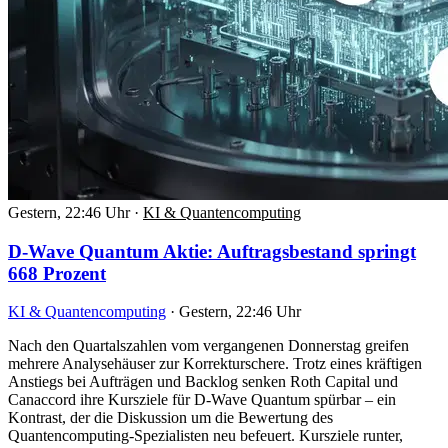
Gestern, 22:46 Uhr
·
KI & Quantencomputing
D-Wave Quantum Aktie: Auftragsbestand springt
668 Prozent
KI & Quantencomputing
·
Gestern, 22:46 Uhr
Nach den Quartalszahlen vom vergangenen Donnerstag greifen
mehrere Analysehäuser zur Korrekturschere. Trotz eines kräftigen
Anstiegs bei Aufträgen und Backlog senken Roth Capital und
Canaccord ihre Kursziele für D-Wave Quantum spürbar – ein
Kontrast, der die Diskussion um die Bewertung des
Quantencomputing-Spezialisten neu befeuert. Kursziele runter,