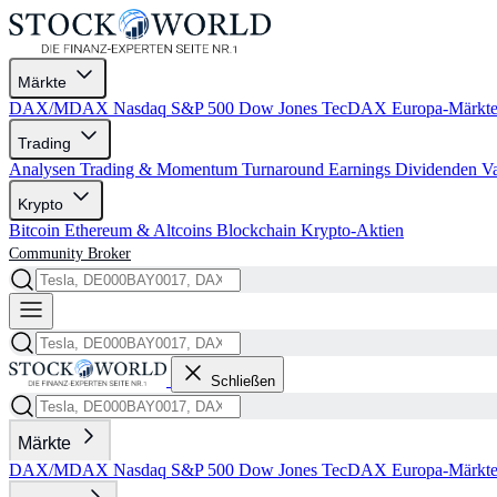
Märkte
DAX/MDAX
Nasdaq
S&P 500
Dow Jones
TecDAX
Europa-Märkt
Trading
Analysen
Trading & Momentum
Turnaround
Earnings
Dividenden
V
Krypto
Bitcoin
Ethereum & Altcoins
Blockchain
Krypto-Aktien
Community
Broker
Schließen
Märkte
DAX/MDAX
Nasdaq
S&P 500
Dow Jones
TecDAX
Europa-Märkt