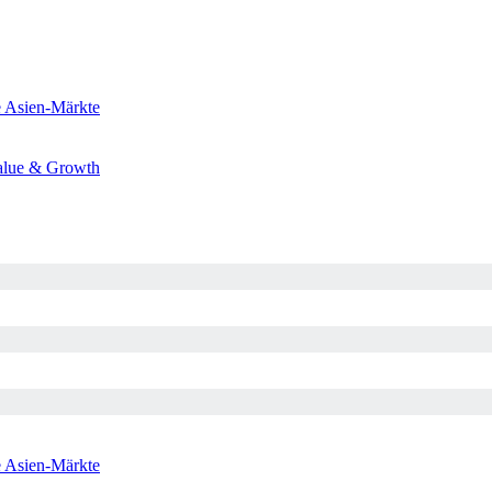
e
Asien-Märkte
alue & Growth
e
Asien-Märkte