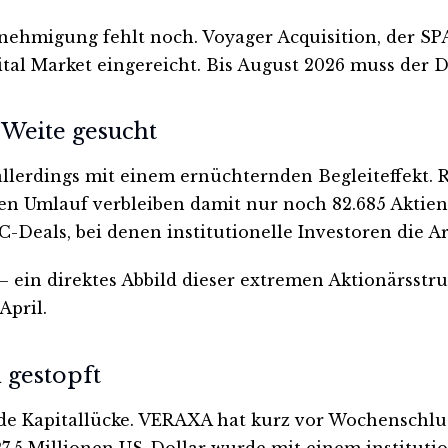
genehmigung fehlt noch. Voyager Acquisition, der S
l Market eingereicht. Bis August 2026 muss der Dea
 Weite gesucht
erdings mit einem ernüchternden Begleiteffekt. Ru
n Umlauf verbleiben damit nur noch 82.685 Aktien,
AC-Deals, bei denen institutionelle Investoren die 
 — ein direktes Abbild dieser extremen Aktionärsstruk
pril.
 gestopft
 Kapitallücke. VERAXA hat kurz vor Wochenschluss
,5 Millionen US-Dollar wurde mit einem institutio