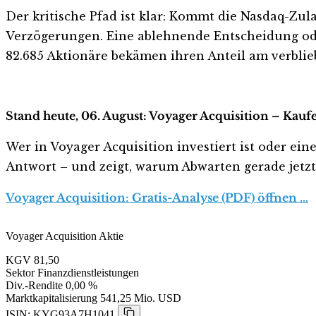
Der kritische Pfad ist klar: Kommt die Nasdaq-Zula
Verzögerungen. Eine ablehnende Entscheidung ode
82.685 Aktionäre bekämen ihren Anteil am verblie
Stand heute, 06. August: Voyager Acquisition – Kauf
Wer in Voyager Acquisition investiert ist oder eine
Antwort – und zeigt, warum Abwarten gerade jetzt r
Voyager Acquisition: Gratis-Analyse (PDF) öffnen …
Voyager Acquisition Aktie
KGV
81,50
Sektor
Finanzdienstleistungen
Div.-Rendite
0,00 %
Marktkapitalisierung
541,25 Mio. USD
ISIN: KYG93A7H1041