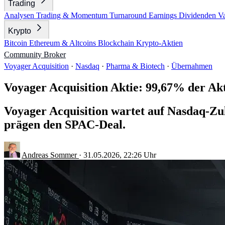
Trading
Analysen
Trading & Momentum
Turnaround
Earnings
Dividenden
V
Krypto
Bitcoin
Ethereum & Altcoins
Blockchain
Krypto-Aktien
Community
Broker
Voyager Acquisition
·
Nasdaq
·
Pharma & Biotech
·
Übernahmen
Voyager Acquisition Aktie: 99,67% der Akt
Voyager Acquisition wartet auf Nasdaq-Z
prägen den SPAC-Deal.
Andreas Sommer
·
31.05.2026, 22:26 Uhr