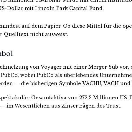
S-Dollar mit Lincoln Park Capital Fund.
mindest auf dem Papier. Ob diese Mittel für die op
 Quelltext nicht ausweist.
mbol
schmelzung von Voyager mit einer Merger Sub vor,
it PubCo, wobei PubCo als überlebendes Unternehm
werden — die bisherigen Symbole VACHU, VACH und
ektakulär: Gesamtaktiva von 272,3 Millionen US-Do
— im Wesentlichen aus Zinserträgen des Trust.