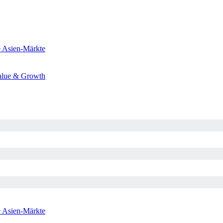
e
Asien-Märkte
alue & Growth
e
Asien-Märkte