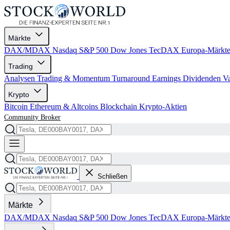
Märkte
DAX/MDAX
Nasdaq
S&P 500
Dow Jones
TecDAX
Europa-Märkt
Trading
Analysen
Trading & Momentum
Turnaround
Earnings
Dividenden
V
Krypto
Bitcoin
Ethereum & Altcoins
Blockchain
Krypto-Aktien
Community
Broker
Schließen
Märkte
DAX/MDAX
Nasdaq
S&P 500
Dow Jones
TecDAX
Europa-Märkt