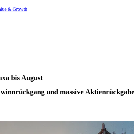
alue & Growth
axa bis August
ewinnrückgang und massive Aktienrückgaben