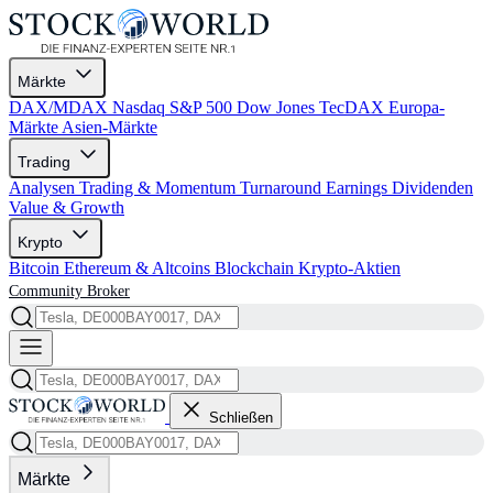
Märkte
DAX/MDAX
Nasdaq
S&P 500
Dow Jones
TecDAX
Europa-
Märkte
Asien-Märkte
Trading
Analysen
Trading & Momentum
Turnaround
Earnings
Dividenden
Value & Growth
Krypto
Bitcoin
Ethereum & Altcoins
Blockchain
Krypto-Aktien
Community
Broker
Schließen
Märkte