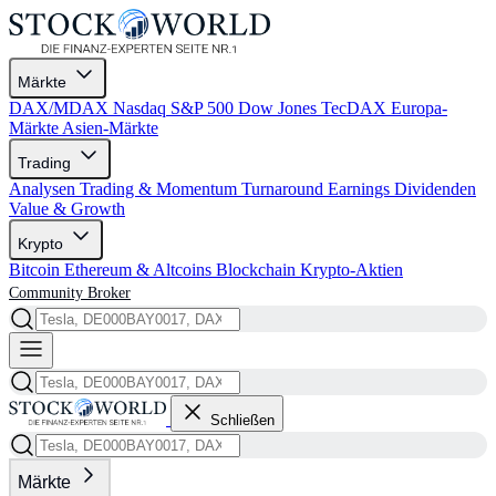
Märkte
DAX/MDAX
Nasdaq
S&P 500
Dow Jones
TecDAX
Europa-
Märkte
Asien-Märkte
Trading
Analysen
Trading & Momentum
Turnaround
Earnings
Dividenden
Value & Growth
Krypto
Bitcoin
Ethereum & Altcoins
Blockchain
Krypto-Aktien
Community
Broker
Schließen
Märkte