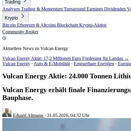
Trading
Analysen
Trading & Momentum
Turnaround
Earnings
Dividenden
V
Krypto
Bitcoin
Ethereum & Altcoins
Blockchain
Krypto-Aktien
Community
Broker
Aktuellere News zu Vulcan Energy
Vulcan Energy Aktie: 17,2 Millionen Euro Förderung für Landau →
Vulcan Energy
·
Auto & E-Mobilität
·
Erneuerbare Energien
·
Europa
Vulcan Energy Aktie: 24.000 Tonnen Lithi
Vulcan Energy erhält finale Finanzierungs
Bauphase.
Eduard Altmann
·
31.05.2026, 04:32 Uhr