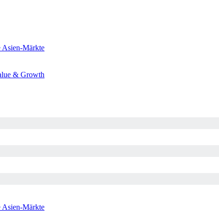
e
Asien-Märkte
alue & Growth
e
Asien-Märkte