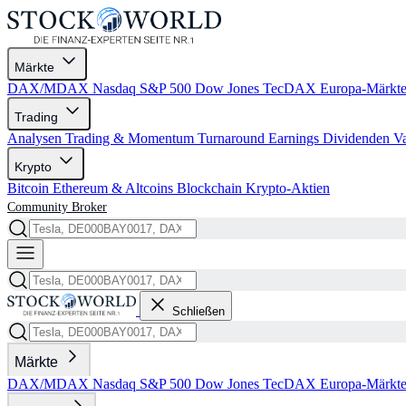
Märkte
DAX/MDAX
Nasdaq
S&P 500
Dow Jones
TecDAX
Europa-Märkt
Trading
Analysen
Trading & Momentum
Turnaround
Earnings
Dividenden
V
Krypto
Bitcoin
Ethereum & Altcoins
Blockchain
Krypto-Aktien
Community
Broker
Schließen
Märkte
DAX/MDAX
Nasdaq
S&P 500
Dow Jones
TecDAX
Europa-Märkt