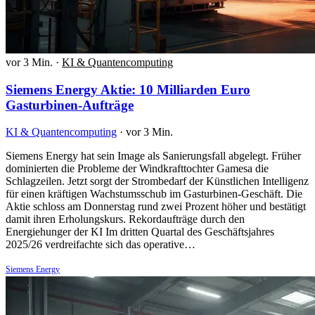
vor 3 Min.
·
KI & Quantencomputing
Siemens Energy Aktie: 10 Milliarden Euro
Gasturbinen-Aufträge
KI & Quantencomputing
·
vor 3 Min.
Siemens Energy hat sein Image als Sanierungsfall abgelegt. Früher
dominierten die Probleme der Windkrafttochter Gamesa die
Schlagzeilen. Jetzt sorgt der Strombedarf der Künstlichen Intelligenz
für einen kräftigen Wachstumsschub im Gasturbinen-Geschäft. Die
Aktie schloss am Donnerstag rund zwei Prozent höher und bestätigt
damit ihren Erholungskurs. Rekordaufträge durch den
Energiehunger der KI Im dritten Quartal des Geschäftsjahres
2025/26 verdreifachte sich das operative…
Siemens Energy