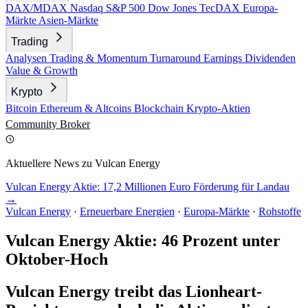
DAX/MDAX
Nasdaq
S&P 500
Dow Jones
TecDAX
Europa-
Märkte
Asien-Märkte
Trading
Analysen
Trading & Momentum
Turnaround
Earnings
Dividenden
Value & Growth
Krypto
Bitcoin
Ethereum & Altcoins
Blockchain
Krypto-Aktien
Community
Broker
Aktuellere News zu Vulcan Energy
Vulcan Energy Aktie: 17,2 Millionen Euro Förderung für Landau
→
Vulcan Energy
·
Erneuerbare Energien
·
Europa-Märkte
·
Rohstoffe
Vulcan Energy Aktie: 46 Prozent unter
Oktober-Hoch
Vulcan Energy treibt das Lionheart-