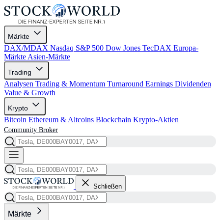
Märkte
DAX/MDAX
Nasdaq
S&P 500
Dow Jones
TecDAX
Europa-
Märkte
Asien-Märkte
Trading
Analysen
Trading & Momentum
Turnaround
Earnings
Dividenden
Value & Growth
Krypto
Bitcoin
Ethereum & Altcoins
Blockchain
Krypto-Aktien
Community
Broker
Schließen
Märkte