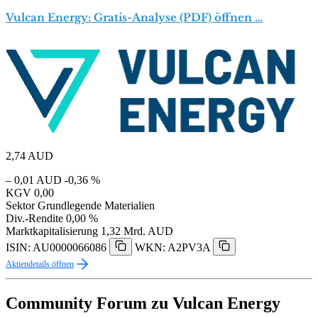
Vulcan Energy: Gratis-Analyse (PDF) öffnen …
2,74
AUD
– 0,01 AUD
-0,36 %
KGV
0,00
Sektor
Grundlegende Materialien
Div.-Rendite
0,00 %
Marktkapitalisierung
1,32 Mrd. AUD
ISIN: AU0000066086
WKN: A2PV3A
Aktiendetails öffnen
Community Forum zu Vulcan Energy