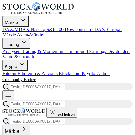
Märkte
DAX/MDAX
Nasdaq
S&P 500
Dow Jones
TecDAX
Europa-
Märkte
Asien-Märkte
Trading
Analysen
Trading & Momentum
Turnaround
Earnings
Dividenden
Value & Growth
Krypto
Bitcoin
Ethereum & Altcoins
Blockchain
Krypto-Aktien
Community
Broker
Schließen
Märkte