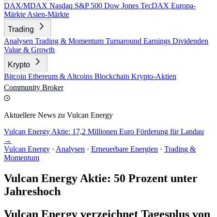
DAX/MDAX
Nasdaq
S&P 500
Dow Jones
TecDAX
Europa-
Märkte
Asien-Märkte
Trading
Analysen
Trading & Momentum
Turnaround
Earnings
Dividenden
Value & Growth
Krypto
Bitcoin
Ethereum & Altcoins
Blockchain
Krypto-Aktien
Community
Broker
Aktuellere News zu Vulcan Energy
Vulcan Energy Aktie: 17,2 Millionen Euro Förderung für Landau
→
Vulcan Energy
·
Analysen
·
Erneuerbare Energien
·
Trading &
Momentum
Vulcan Energy Aktie: 50 Prozent unter
Jahreshoch
Vulcan Energy verzeichnet Tagesplus von