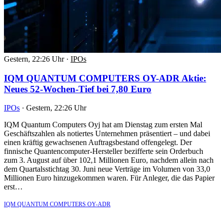
Gestern, 22:26 Uhr
·
IPOs
IQM QUANTUM COMPUTERS OY-ADR Aktie:
Neues 52-Wochen-Tief bei 7,80 Euro
IPOs
·
Gestern, 22:26 Uhr
IQM Quantum Computers Oyj hat am Dienstag zum ersten Mal
Geschäftszahlen als notiertes Unternehmen präsentiert – und dabei
einen kräftig gewachsenen Auftragsbestand offengelegt. Der
finnische Quantencomputer-Hersteller bezifferte sein Orderbuch
zum 3. August auf über 102,1 Millionen Euro, nachdem allein nach
dem Quartalsstichtag 30. Juni neue Verträge im Volumen von 33,0
Millionen Euro hinzugekommen waren. Für Anleger, die das Papier
erst…
IQM QUANTUM COMPUTERS OY-ADR