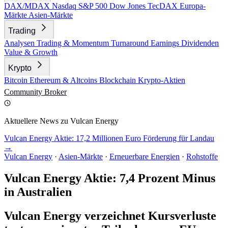
DAX/MDAX
Nasdaq
S&P 500
Dow Jones
TecDAX
Europa-
Märkte
Asien-Märkte
Trading
Analysen
Trading & Momentum
Turnaround
Earnings
Dividenden
Value & Growth
Krypto
Bitcoin
Ethereum & Altcoins
Blockchain
Krypto-Aktien
Community
Broker
Aktuellere News zu Vulcan Energy
Vulcan Energy Aktie: 17,2 Millionen Euro Förderung für Landau
→
Vulcan Energy
·
Asien-Märkte
·
Erneuerbare Energien
·
Rohstoffe
Vulcan Energy Aktie: 7,4 Prozent Minus
in Australien
Vulcan Energy verzeichnet Kursverluste