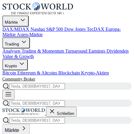
Märkte
DAX/MDAX
Nasdaq
S&P 500
Dow Jones
TecDAX
Europa-
Märkte
Asien-Märkte
Trading
Analysen
Trading & Momentum
Turnaround
Earnings
Dividenden
Value & Growth
Krypto
Bitcoin
Ethereum & Altcoins
Blockchain
Krypto-Aktien
Community
Broker
Schließen
Märkte