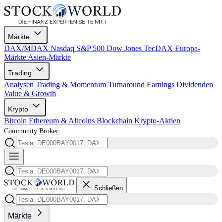
Märkte
DAX/MDAX
Nasdaq
S&P 500
Dow Jones
TecDAX
Europa-
Märkte
Asien-Märkte
Trading
Analysen
Trading & Momentum
Turnaround
Earnings
Dividenden
Value & Growth
Krypto
Bitcoin
Ethereum & Altcoins
Blockchain
Krypto-Aktien
Community
Broker
Schließen
Märkte