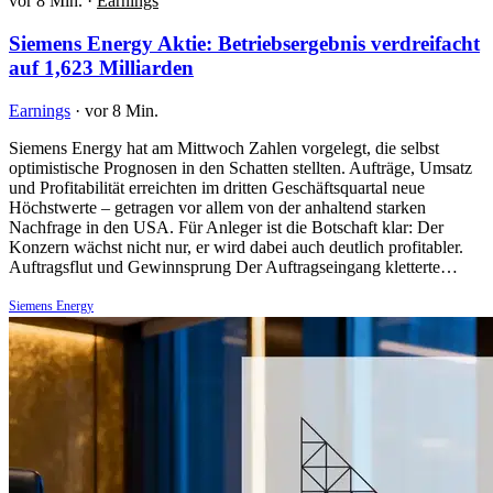
vor 8 Min.
·
Earnings
Siemens Energy Aktie: Betriebsergebnis verdreifacht
auf 1,623 Milliarden
Earnings
·
vor 8 Min.
Siemens Energy hat am Mittwoch Zahlen vorgelegt, die selbst
optimistische Prognosen in den Schatten stellten. Aufträge, Umsatz
und Profitabilität erreichten im dritten Geschäftsquartal neue
Höchstwerte – getragen vor allem von der anhaltend starken
Nachfrage in den USA. Für Anleger ist die Botschaft klar: Der
Konzern wächst nicht nur, er wird dabei auch deutlich profitabler.
Auftragsflut und Gewinnsprung Der Auftragseingang kletterte…
Siemens Energy