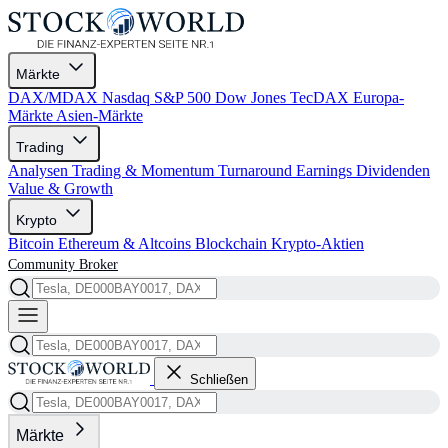
Märkte
DAX/MDAX
Nasdaq
S&P 500
Dow Jones
TecDAX
Europa-
Märkte
Asien-Märkte
Trading
Analysen
Trading & Momentum
Turnaround
Earnings
Dividenden
Value & Growth
Krypto
Bitcoin
Ethereum & Altcoins
Blockchain
Krypto-Aktien
Community
Broker
Schließen
Märkte