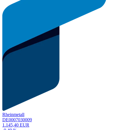
Rheinmetall
DE0007030009
1.145,40 EUR