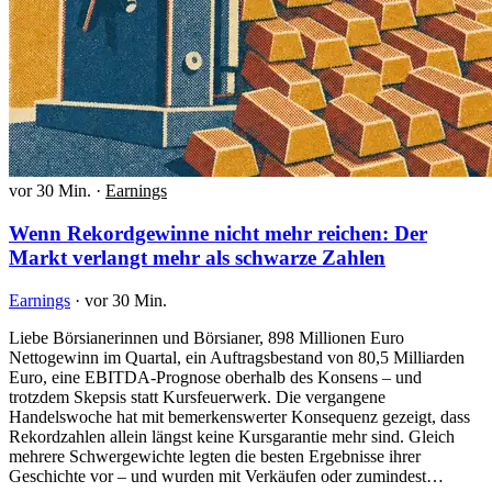
vor 30 Min.
·
Earnings
Wenn Rekordgewinne nicht mehr reichen: Der
Markt verlangt mehr als schwarze Zahlen
Earnings
·
vor 30 Min.
Liebe Börsianerinnen und Börsianer, 898 Millionen Euro
Nettogewinn im Quartal, ein Auftragsbestand von 80,5 Milliarden
Euro, eine EBITDA-Prognose oberhalb des Konsens – und
trotzdem Skepsis statt Kursfeuerwerk. Die vergangene
Handelswoche hat mit bemerkenswerter Konsequenz gezeigt, dass
Rekordzahlen allein längst keine Kursgarantie mehr sind. Gleich
mehrere Schwergewichte legten die besten Ergebnisse ihrer
Geschichte vor – und wurden mit Verkäufen oder zumindest…