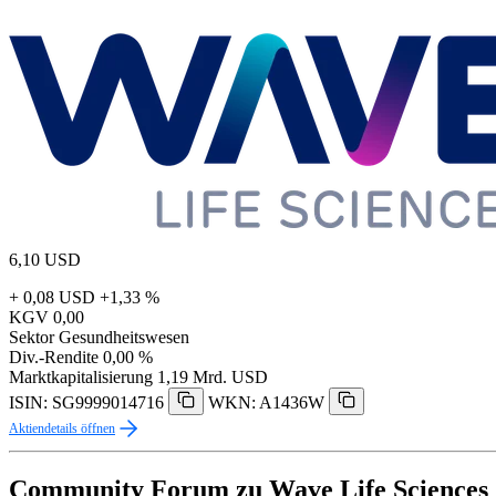
6,10
USD
+ 0,08 USD
+1,33 %
KGV
0,00
Sektor
Gesundheitswesen
Div.-Rendite
0,00 %
Marktkapitalisierung
1,19 Mrd. USD
ISIN: SG9999014716
WKN: A1436W
Aktiendetails öffnen
Community Forum zu Wave Life Sciences