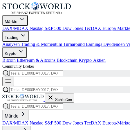
Märkte
DAX/MDAX
Nasdaq
S&P 500
Dow Jones
TecDAX
Europa-Märkt
Trading
Analysen
Trading & Momentum
Turnaround
Earnings
Dividenden
V
Krypto
Bitcoin
Ethereum & Altcoins
Blockchain
Krypto-Aktien
Community
Broker
Schließen
Märkte
DAX/MDAX
Nasdaq
S&P 500
Dow Jones
TecDAX
Europa-Märkt