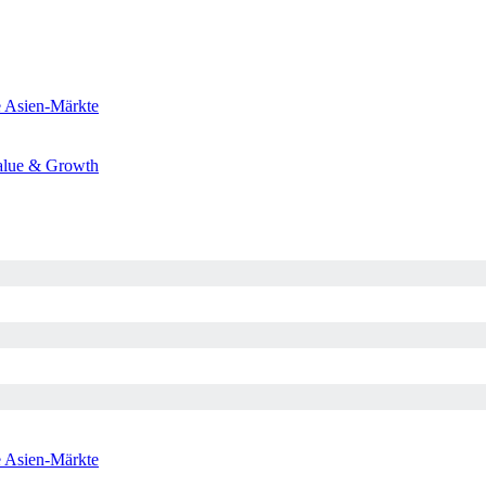
e
Asien-Märkte
alue & Growth
e
Asien-Märkte