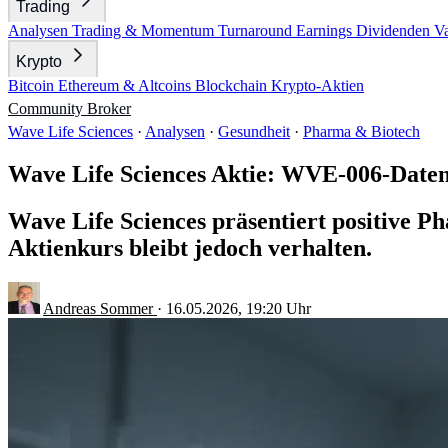
Trading
Analysen
Trading & Momentum
Turnaround
Earnings
Dividenden
V
Krypto
Bitcoin
Ethereum & Altcoins
Blockchain
Krypto-Aktien
Community
Broker
Wave Life Sciences
·
Analysen
·
Gesundheit
·
Pharma & Biotech
Wave Life Sciences Aktie: WVE-006-Date
Wave Life Sciences präsentiert positive 
Aktienkurs bleibt jedoch verhalten.
Andreas Sommer
·
16.05.2026, 19:20 Uhr