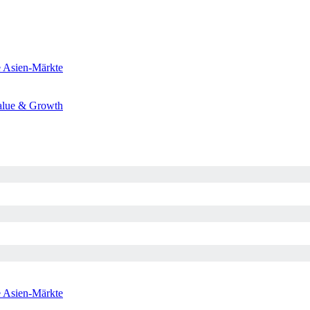
e
Asien-Märkte
alue & Growth
e
Asien-Märkte