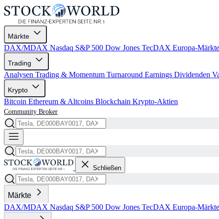
Märkte
DAX/MDAX
Nasdaq
S&P 500
Dow Jones
TecDAX
Europa-Märkt
Trading
Analysen
Trading & Momentum
Turnaround
Earnings
Dividenden
V
Krypto
Bitcoin
Ethereum & Altcoins
Blockchain
Krypto-Aktien
Community
Broker
Schließen
Märkte
DAX/MDAX
Nasdaq
S&P 500
Dow Jones
TecDAX
Europa-Märkt