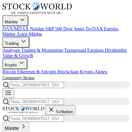
Märkte
DAX/MDAX
Nasdaq
S&P 500
Dow Jones
TecDAX
Europa-
Märkte
Asien-Märkte
Trading
Analysen
Trading & Momentum
Turnaround
Earnings
Dividenden
Value & Growth
Krypto
Bitcoin
Ethereum & Altcoins
Blockchain
Krypto-Aktien
Community
Broker
Schließen
Märkte