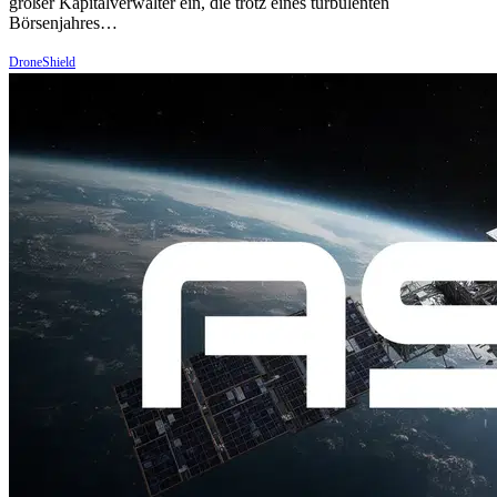
großer Kapitalverwalter ein, die trotz eines turbulenten
Börsenjahres…
DroneShield