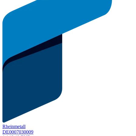
Rheinmetall
DE0007030009