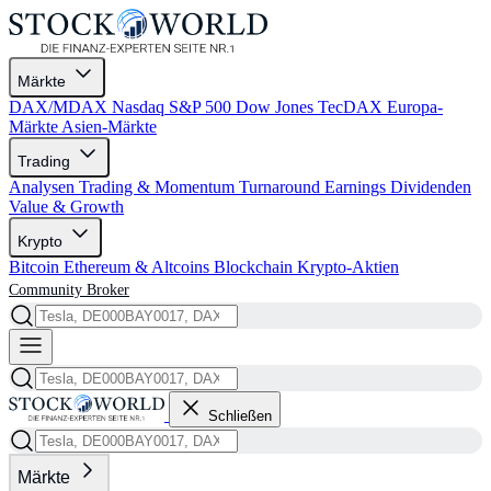
Märkte
DAX/MDAX
Nasdaq
S&P 500
Dow Jones
TecDAX
Europa-
Märkte
Asien-Märkte
Trading
Analysen
Trading & Momentum
Turnaround
Earnings
Dividenden
Value & Growth
Krypto
Bitcoin
Ethereum & Altcoins
Blockchain
Krypto-Aktien
Community
Broker
Schließen
Märkte