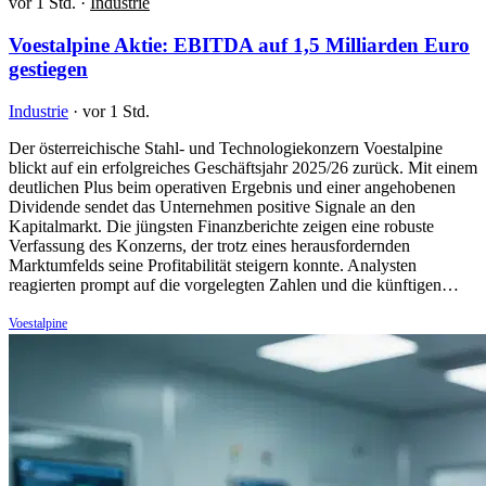
vor 1 Std.
·
Industrie
Voestalpine Aktie: EBITDA auf 1,5 Milliarden Euro
gestiegen
Industrie
·
vor 1 Std.
Der österreichische Stahl- und Technologiekonzern Voestalpine
blickt auf ein erfolgreiches Geschäftsjahr 2025/26 zurück. Mit einem
deutlichen Plus beim operativen Ergebnis und einer angehobenen
Dividende sendet das Unternehmen positive Signale an den
Kapitalmarkt. Die jüngsten Finanzberichte zeigen eine robuste
Verfassung des Konzerns, der trotz eines herausfordernden
Marktumfelds seine Profitabilität steigern konnte. Analysten
reagierten prompt auf die vorgelegten Zahlen und die künftigen…
Voestalpine