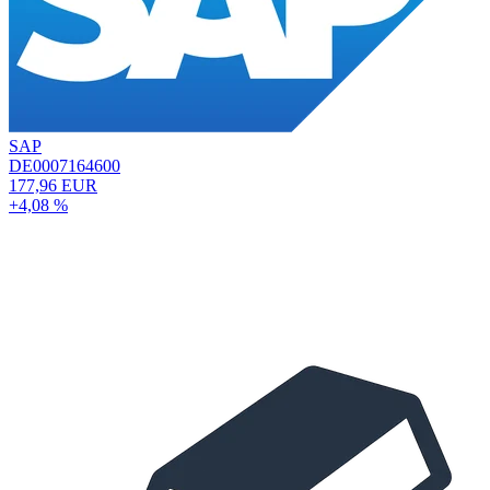
SAP
DE0007164600
177,96 EUR
+4,08 %