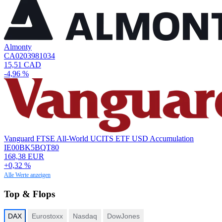
Almonty
CA0203981034
15,51 CAD
-4,96 %
Vanguard FTSE All-World UCITS ETF USD Accumulation
IE00BK5BQT80
168,38 EUR
+0,32 %
Alle Werte anzeigen
Top & Flops
DAX
Eurostoxx
Nasdaq
DowJones