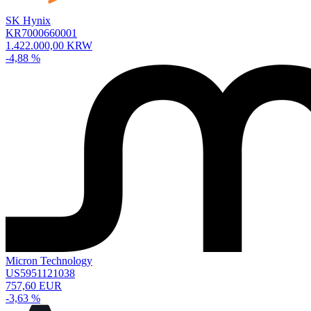
SK Hynix
KR7000660001
1.422.000,00 KRW
-4,88 %
Micron Technology
US5951121038
757,60 EUR
-3,63 %