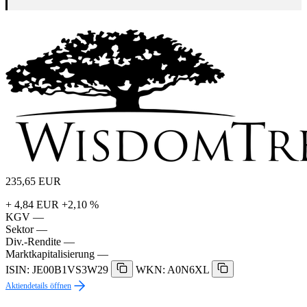
235,65
EUR
+ 4,84 EUR
+2,10 %
KGV
—
Sektor
—
Div.-Rendite
—
Marktkapitalisierung
—
ISIN: JE00B1VS3W29
WKN: A0N6XL
Aktiendetails öffnen