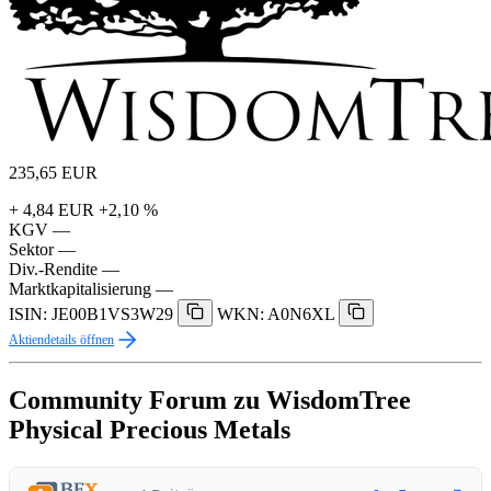
235,65
EUR
+ 4,84 EUR
+2,10 %
KGV
—
Sektor
—
Div.-Rendite
—
Marktkapitalisierung
—
ISIN: JE00B1VS3W29
WKN: A0N6XL
Aktiendetails öffnen
Community Forum zu WisdomTree
Physical Precious Metals