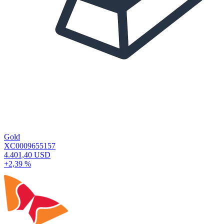
Gold
XC0009655157
4.401,40 USD
+2,39 %