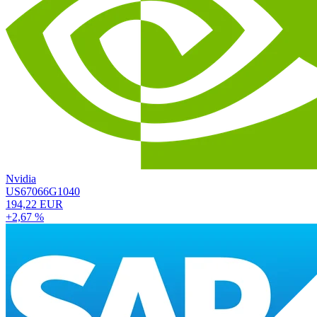
Nvidia
US67066G1040
194,22 EUR
+2,67 %