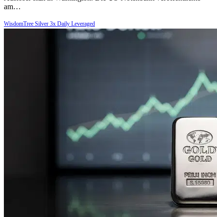
am…
WisdomTree Silver 3x Daily Leveraged