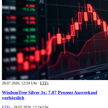
28.07.2026, 12:24 Uhr
·
ETFs
WisdomTree Silver 3x: 7,07 Prozent Ausverkauf
vorbörslich
ETFs
·
28.07.2026, 12:24 Uhr