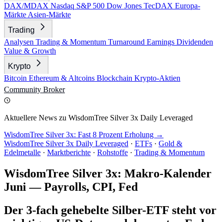
DAX/MDAX
Nasdaq
S&P 500
Dow Jones
TecDAX
Europa-
Märkte
Asien-Märkte
Trading
Analysen
Trading & Momentum
Turnaround
Earnings
Dividenden
Value & Growth
Krypto
Bitcoin
Ethereum & Altcoins
Blockchain
Krypto-Aktien
Community
Broker
Aktuellere News zu WisdomTree Silver 3x Daily Leveraged
WisdomTree Silver 3x: Fast 8 Prozent Erholung →
WisdomTree Silver 3x Daily Leveraged
·
ETFs
·
Gold &
Edelmetalle
·
Marktberichte
·
Rohstoffe
·
Trading & Momentum
WisdomTree Silver 3x: Makro-Kalender
Juni — Payrolls, CPI, Fed
Der 3-fach gehebelte Silber-ETF steht vor