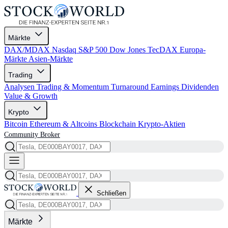
Märkte
DAX/MDAX
Nasdaq
S&P 500
Dow Jones
TecDAX
Europa-
Märkte
Asien-Märkte
Trading
Analysen
Trading & Momentum
Turnaround
Earnings
Dividenden
Value & Growth
Krypto
Bitcoin
Ethereum & Altcoins
Blockchain
Krypto-Aktien
Community
Broker
Schließen
Märkte