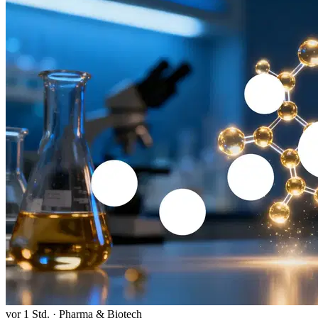
vor 1 Std.
·
Pharma & Biotech