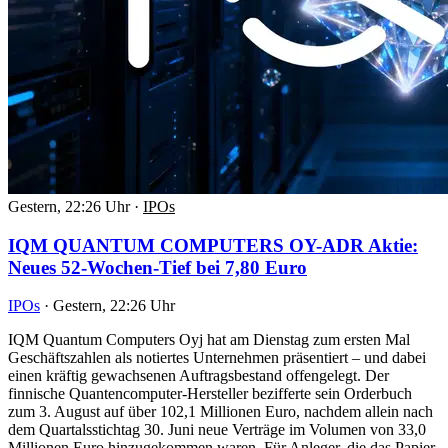
Gestern, 22:26 Uhr
·
IPOs
IQM QUANTUM COMPUTERS OY-ADR Aktie:
Neues 52-Wochen-Tief bei 7,80 Euro
IPOs
·
Gestern, 22:26 Uhr
IQM Quantum Computers Oyj hat am Dienstag zum ersten Mal
Geschäftszahlen als notiertes Unternehmen präsentiert – und dabei
einen kräftig gewachsenen Auftragsbestand offengelegt. Der
finnische Quantencomputer-Hersteller bezifferte sein Orderbuch
zum 3. August auf über 102,1 Millionen Euro, nachdem allein nach
dem Quartalsstichtag 30. Juni neue Verträge im Volumen von 33,0
Millionen Euro hinzugekommen waren. Für Anleger, die das Papier