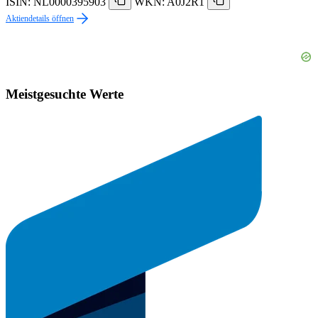
ISIN: NL0000395903
WKN: A0J2R1
Aktiendetails öffnen
Meistgesuchte Werte