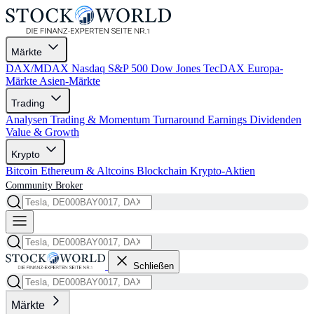
Märkte
DAX/MDAX
Nasdaq
S&P 500
Dow Jones
TecDAX
Europa-
Märkte
Asien-Märkte
Trading
Analysen
Trading & Momentum
Turnaround
Earnings
Dividenden
Value & Growth
Krypto
Bitcoin
Ethereum & Altcoins
Blockchain
Krypto-Aktien
Community
Broker
Schließen
Märkte