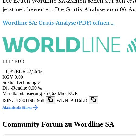
Die neuen Wordline SA-Zahlen sehen auf den ersten 
jetzt neu bewerten. Die Gratis-Analyse vom 06. Aug
Wordline SA: Gratis-Analyse (PDF) öffnen …
13,17
EUR
– 0,35 EUR
-2,56 %
KGV
0,00
Sektor
Technologie
Div.-Rendite
0,00 %
Marktkapitalisierung
757,63 Mio. EUR
ISIN: FR0011981968
WKN: A116LR
Aktiendetails öffnen
Community Forum zu Wordline SA