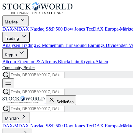
Märkte
DAX/MDAX
Nasdaq
S&P 500
Dow Jones
TecDAX
Europa-Märkt
Trading
Analysen
Trading & Momentum
Turnaround
Earnings
Dividenden
V
Krypto
Bitcoin
Ethereum & Altcoins
Blockchain
Krypto-Aktien
Community
Broker
Schließen
Märkte
DAX/MDAX
Nasdaq
S&P 500
Dow Jones
TecDAX
Europa-Märkt