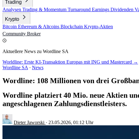
Trading
Analysen
Trading & Momentum
Turnaround
Earnings
Dividenden
V
Krypto
Bitcoin
Ethereum & Altcoins
Blockchain
Krypto-Aktien
Community
Broker
Aktuellere News zu Wordline SA
Worldline: Erste KI-Transaktion Europas mit ING und Mastercard →
Wordline SA
·
News
Wordline: 108 Millionen von drei Großba
Wordline platziert 40 Mio. neue Aktien un
angeschlagenen Zahlungsdienstleisters.
Dieter Jaworski
·
23.05.2026, 01:12 Uhr