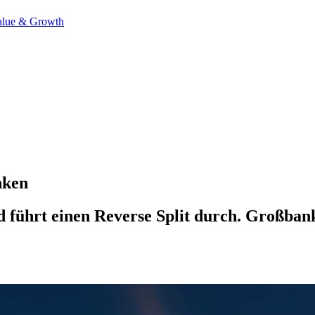
alue & Growth
nken
d führt einen Reverse Split durch. Großban