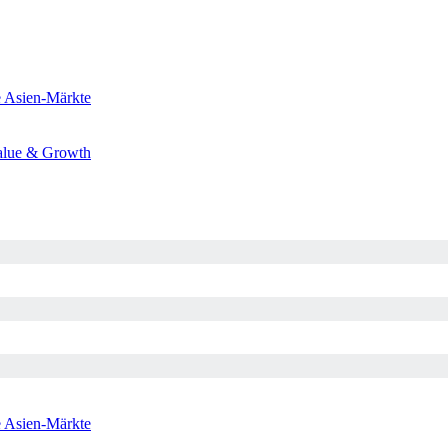
e
Asien-Märkte
alue & Growth
e
Asien-Märkte