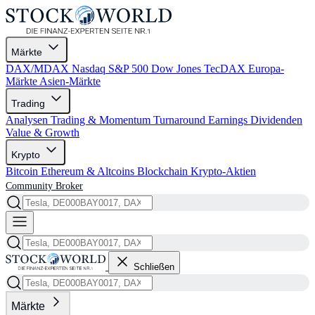
Märkte
DAX/MDAX
Nasdaq
S&P 500
Dow Jones
TecDAX
Europa-
Märkte
Asien-Märkte
Trading
Analysen
Trading & Momentum
Turnaround
Earnings
Dividenden
Value & Growth
Krypto
Bitcoin
Ethereum & Altcoins
Blockchain
Krypto-Aktien
Community
Broker
Schließen
Märkte