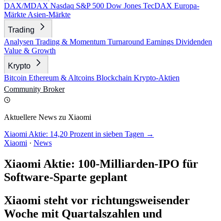
DAX/MDAX
Nasdaq
S&P 500
Dow Jones
TecDAX
Europa-
Märkte
Asien-Märkte
Trading
Analysen
Trading & Momentum
Turnaround
Earnings
Dividenden
Value & Growth
Krypto
Bitcoin
Ethereum & Altcoins
Blockchain
Krypto-Aktien
Community
Broker
Aktuellere News zu Xiaomi
Xiaomi Aktie: 14,20 Prozent in sieben Tagen →
Xiaomi
·
News
Xiaomi Aktie: 100-Milliarden-IPO für
Software-Sparte geplant
Xiaomi steht vor richtungsweisender
Woche mit Quartalszahlen und