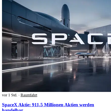
vor 1 Std.
·
Raumfahrt
SpaceX Aktie: 911,5 Millionen Aktien werden
handelbar