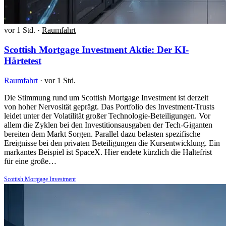
vor 1 Std.
·
Raumfahrt
Scottish Mortgage Investment Aktie: Der KI-
Härtetest
Raumfahrt
·
vor 1 Std.
Die Stimmung rund um Scottish Mortgage Investment ist derzeit
von hoher Nervosität geprägt. Das Portfolio des Investment-Trusts
leidet unter der Volatilität großer Technologie-Beteiligungen. Vor
allem die Zyklen bei den Investitionsausgaben der Tech-Giganten
bereiten dem Markt Sorgen. Parallel dazu belasten spezifische
Ereignisse bei den privaten Beteiligungen die Kursentwicklung. Ein
markantes Beispiel ist SpaceX. Hier endete kürzlich die Haltefrist
für eine große…
Scottish Mortgage Investment