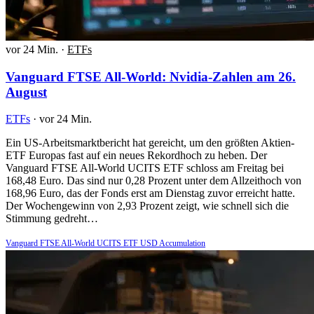
vor 24 Min.
·
ETFs
Vanguard FTSE All-World: Nvidia-Zahlen am 26.
August
ETFs
·
vor 24 Min.
Ein US-Arbeitsmarktbericht hat gereicht, um den größten Aktien-
ETF Europas fast auf ein neues Rekordhoch zu heben. Der
Vanguard FTSE All-World UCITS ETF schloss am Freitag bei
168,48 Euro. Das sind nur 0,28 Prozent unter dem Allzeithoch von
168,96 Euro, das der Fonds erst am Dienstag zuvor erreicht hatte.
Der Wochengewinn von 2,93 Prozent zeigt, wie schnell sich die
Stimmung gedreht…
Vanguard FTSE All-World UCITS ETF USD Accumulation