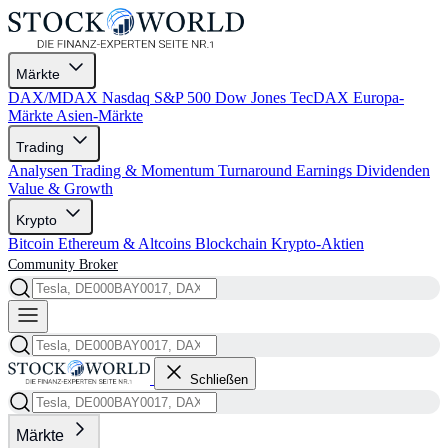
Märkte
DAX/MDAX
Nasdaq
S&P 500
Dow Jones
TecDAX
Europa-
Märkte
Asien-Märkte
Trading
Analysen
Trading & Momentum
Turnaround
Earnings
Dividenden
Value & Growth
Krypto
Bitcoin
Ethereum & Altcoins
Blockchain
Krypto-Aktien
Community
Broker
Schließen
Märkte