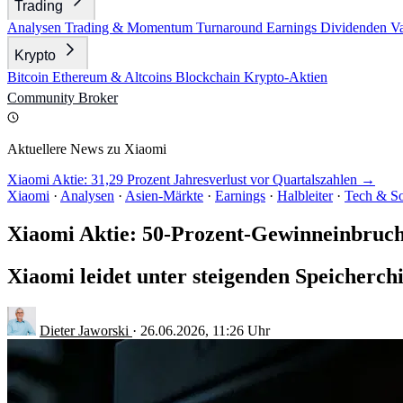
Trading
Analysen
Trading & Momentum
Turnaround
Earnings
Dividenden
V
Krypto
Bitcoin
Ethereum & Altcoins
Blockchain
Krypto-Aktien
Community
Broker
Aktuellere News zu Xiaomi
Xiaomi Aktie: 31,29 Prozent Jahresverlust vor Quartalszahlen →
Xiaomi
·
Analysen
·
Asien-Märkte
·
Earnings
·
Halbleiter
·
Tech & So
Xiaomi Aktie: 50-Prozent-Gewinneinbruch
Xiaomi leidet unter steigenden Speicherc
Dieter Jaworski
·
26.06.2026, 11:26 Uhr