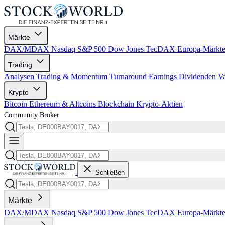
Märkte
DAX/MDAX
Nasdaq
S&P 500
Dow Jones
TecDAX
Europa-Märkt
Trading
Analysen
Trading & Momentum
Turnaround
Earnings
Dividenden
V
Krypto
Bitcoin
Ethereum & Altcoins
Blockchain
Krypto-Aktien
Community
Broker
Schließen
Märkte
DAX/MDAX
Nasdaq
S&P 500
Dow Jones
TecDAX
Europa-Märkt