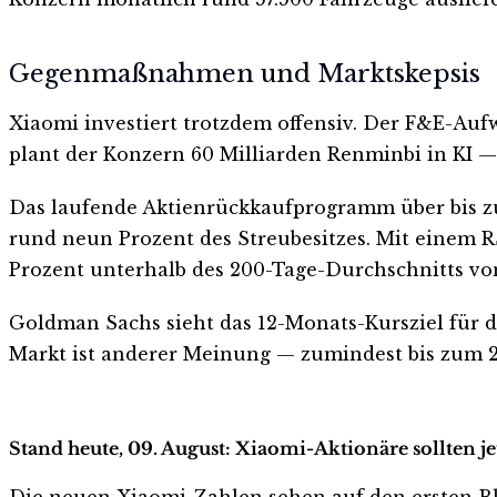
Gegenmaßnahmen und Marktskepsis
Xiaomi investiert trotzdem offensiv. Der F&E-Aufw
plant der Konzern 60 Milliarden Renminbi in KI —
Das laufende Aktienrückkaufprogramm über bis zu 
rund neun Prozent des Streubesitzes. Mit einem R
Prozent unterhalb des 200-Tage-Durchschnitts von
Goldman Sachs sieht das 12-Monats-Kursziel für 
Markt ist anderer Meinung — zumindest bis zum 2
Stand heute, 09. August: Xiaomi-Aktionäre sollten j
Die neuen Xiaomi-Zahlen sehen auf den ersten Blick