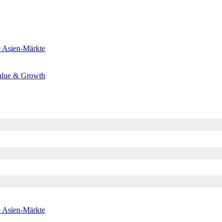
e
Asien-Märkte
alue & Growth
e
Asien-Märkte