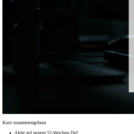
Kurz zusammengefasst
Aktie auf neuem 52-Wochen-Tief