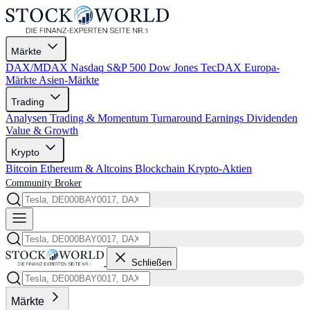
Märkte
DAX/MDAX
Nasdaq
S&P 500
Dow Jones
TecDAX
Europa-
Märkte
Asien-Märkte
Trading
Analysen
Trading & Momentum
Turnaround
Earnings
Dividenden
Value & Growth
Krypto
Bitcoin
Ethereum & Altcoins
Blockchain
Krypto-Aktien
Community
Broker
Schließen
Märkte