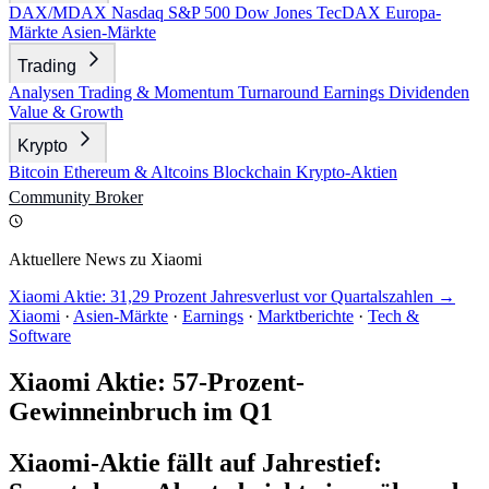
DAX/MDAX
Nasdaq
S&P 500
Dow Jones
TecDAX
Europa-
Märkte
Asien-Märkte
Trading
Analysen
Trading & Momentum
Turnaround
Earnings
Dividenden
Value & Growth
Krypto
Bitcoin
Ethereum & Altcoins
Blockchain
Krypto-Aktien
Community
Broker
Aktuellere News zu Xiaomi
Xiaomi Aktie: 31,29 Prozent Jahresverlust vor Quartalszahlen →
Xiaomi
·
Asien-Märkte
·
Earnings
·
Marktberichte
·
Tech &
Software
Xiaomi Aktie: 57-Prozent-
Gewinneinbruch im Q1
Xiaomi-Aktie fällt auf Jahrestief: