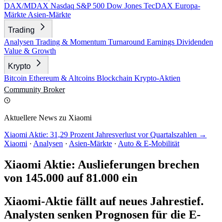
DAX/MDAX
Nasdaq
S&P 500
Dow Jones
TecDAX
Europa-
Märkte
Asien-Märkte
Trading
Analysen
Trading & Momentum
Turnaround
Earnings
Dividenden
Value & Growth
Krypto
Bitcoin
Ethereum & Altcoins
Blockchain
Krypto-Aktien
Community
Broker
Aktuellere News zu Xiaomi
Xiaomi Aktie: 31,29 Prozent Jahresverlust vor Quartalszahlen →
Xiaomi
·
Analysen
·
Asien-Märkte
·
Auto & E-Mobilität
Xiaomi Aktie: Auslieferungen brechen
von 145.000 auf 81.000 ein
Xiaomi-Aktie fällt auf neues Jahrestief.
Analysten senken Prognosen für die E-