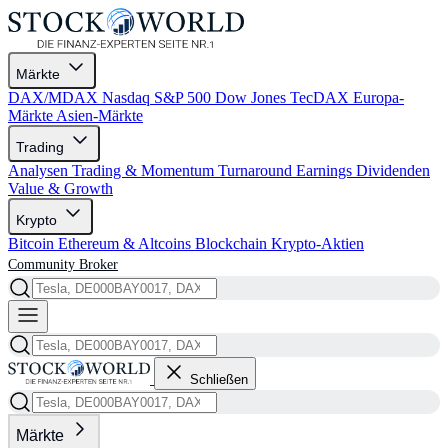
Märkte
DAX/MDAX
Nasdaq
S&P 500
Dow Jones
TecDAX
Europa-
Märkte
Asien-Märkte
Trading
Analysen
Trading & Momentum
Turnaround
Earnings
Dividenden
Value & Growth
Krypto
Bitcoin
Ethereum & Altcoins
Blockchain
Krypto-Aktien
Community
Broker
Schließen
Märkte