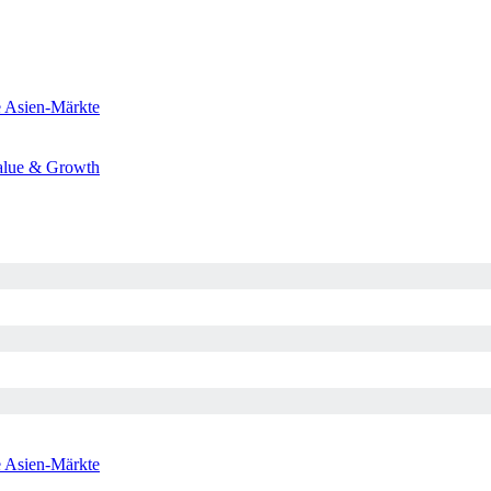
e
Asien-Märkte
alue & Growth
e
Asien-Märkte