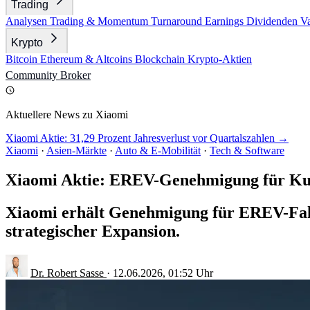
Trading
Analysen
Trading & Momentum
Turnaround
Earnings
Dividenden
V
Krypto
Bitcoin
Ethereum & Altcoins
Blockchain
Krypto-Aktien
Community
Broker
Aktuellere News zu Xiaomi
Xiaomi Aktie: 31,29 Prozent Jahresverlust vor Quartalszahlen →
Xiaomi
·
Asien-Märkte
·
Auto & E-Mobilität
·
Tech & Software
Xiaomi Aktie: EREV-Genehmigung für Ku
Xiaomi erhält Genehmigung für EREV-Fahrze
strategischer Expansion.
Dr. Robert Sasse
·
12.06.2026, 01:52 Uhr