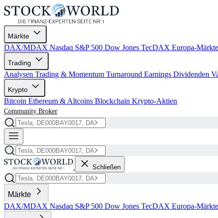
Märkte
DAX/MDAX
Nasdaq
S&P 500
Dow Jones
TecDAX
Europa-Märkt
Trading
Analysen
Trading & Momentum
Turnaround
Earnings
Dividenden
V
Krypto
Bitcoin
Ethereum & Altcoins
Blockchain
Krypto-Aktien
Community
Broker
Schließen
Märkte
DAX/MDAX
Nasdaq
S&P 500
Dow Jones
TecDAX
Europa-Märkt