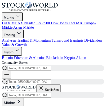
Märkte
DAX/MDAX
Nasdaq
S&P 500
Dow Jones
TecDAX
Europa-
Märkte
Asien-Märkte
Trading
Analysen
Trading & Momentum
Turnaround
Earnings
Dividenden
Value & Growth
Krypto
Bitcoin
Ethereum & Altcoins
Blockchain
Krypto-Aktien
Community
Broker
Schließen
Märkte