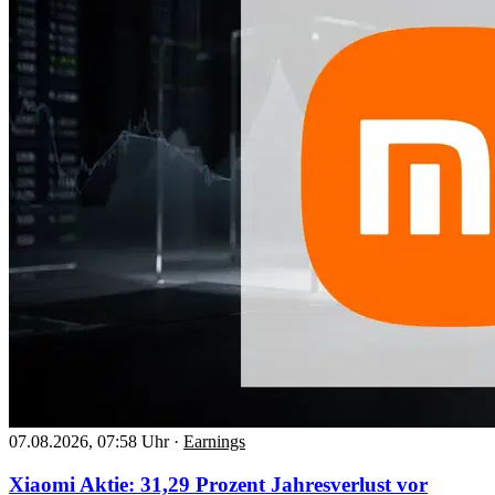
07.08.2026, 07:58 Uhr
·
Earnings
Xiaomi Aktie: 31,29 Prozent Jahresverlust vor