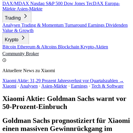
DAX/MDAX
Nasdaq
S&P 500
Dow Jones
TecDAX
Europa-
Märkte
Asien-Märkte
Trading
Analysen
Trading & Momentum
Turnaround
Earnings
Dividenden
Value & Growth
Krypto
Bitcoin
Ethereum & Altcoins
Blockchain
Krypto-Aktien
Community
Broker
Aktuellere News zu Xiaomi
Xiaomi Aktie: 31,29 Prozent Jahresverlust vor Quartalszahlen →
Xiaomi
·
Analysen
·
Asien-Märkte
·
Earnings
·
Tech & Software
Xiaomi Aktie: Goldman Sachs warnt vor
50-Prozent-Einbruch
Goldman Sachs prognostiziert für Xiaomi
einen massiven Gewinnrückgang im