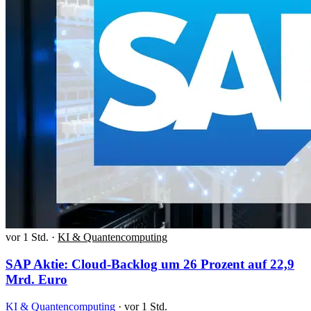
vor 1 Std.
·
KI & Quantencomputing
SAP Aktie: Cloud-Backlog um 26 Prozent auf 22,9
Mrd. Euro
KI & Quantencomputing
·
vor 1 Std.