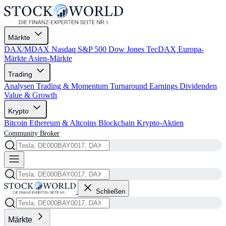
Märkte
DAX/MDAX
Nasdaq
S&P 500
Dow Jones
TecDAX
Europa-
Märkte
Asien-Märkte
Trading
Analysen
Trading & Momentum
Turnaround
Earnings
Dividenden
Value & Growth
Krypto
Bitcoin
Ethereum & Altcoins
Blockchain
Krypto-Aktien
Community
Broker
Schließen
Märkte