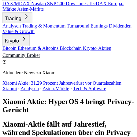
DAX/MDAX
Nasdaq
S&P 500
Dow Jones
TecDAX
Europa-
Märkte
Asien-Märkte
Trading
Analysen
Trading & Momentum
Turnaround
Earnings
Dividenden
Value & Growth
Krypto
Bitcoin
Ethereum & Altcoins
Blockchain
Krypto-Aktien
Community
Broker
Aktuellere News zu Xiaomi
Xiaomi Aktie: 31,29 Prozent Jahresverlust vor Quartalszahlen →
Xiaomi
·
Analysen
·
Asien-Märkte
·
Tech & Software
Xiaomi Aktie: HyperOS 4 bringt Privacy-
Gerücht
Xiaomi-Aktie fällt auf Jahrestief,
während Spekulationen über ein Privacy-