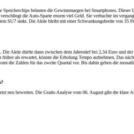
e Speicherchips belasten die Gewinnmargen bei Smartphones. Dieser Dr
erschlingt die Auto-Sparte enorm viel Geld. Sie verbuchte im vergang
em SU7 sinkt. Die Aktie bleibt mit einer Schwankungsbreite von 35 Pr
 Die Aktie dürfte dann zwischen dem Jahrestief bei 2,34 Euro und der
ch früher als erwartet, könnte die Erholung Tempo aufnehmen. Das näc
aomi die Zahlen für das zweite Quartal vor. Bis dahin geben die monatl
n?
ge jetzt neu bewerten. Die Gratis-Analyse vom 06. August gibt die klare 