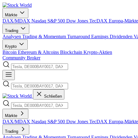
Märkte
DAX/MDAX
Nasdaq
S&P 500
Dow Jones
TecDAX
Europa-Märkt
Trading
Analysen
Trading & Momentum
Turnaround
Earnings
Dividenden
V
Krypto
Bitcoin
Ethereum & Altcoins
Blockchain
Krypto-Aktien
Community
Broker
Schließen
Märkte
DAX/MDAX
Nasdaq
S&P 500
Dow Jones
TecDAX
Europa-Märkt
Trading
Analysen
Trading & Momentum
Turnaround
Earnings
Dividenden
V