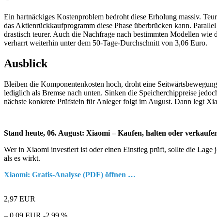
Ein hartnäckiges Kostenproblem bedroht diese Erholung massiv. Teur
das Aktienrückkaufprogramm diese Phase überbrücken kann. Parallel v
drastisch teurer. Auch die Nachfrage nach bestimmten Modellen wie d
verharrt weiterhin unter dem 50-Tage-Durchschnitt von 3,06 Euro.
Ausblick
Bleiben die Komponentenkosten hoch, droht eine Seitwärtsbewegung.
lediglich als Bremse nach unten. Sinken die Speicherchippreise jedo
nächste konkrete Prüfstein für Anleger folgt im August. Dann legt Xi
Stand heute, 06. August: Xiaomi – Kaufen, halten oder verkaufe
Wer in Xiaomi investiert ist oder einen Einstieg prüft, sollte die La
als es wirkt.
Xiaomi: Gratis-Analyse (PDF) öffnen …
2,97
EUR
– 0,09 EUR
-2,99 %