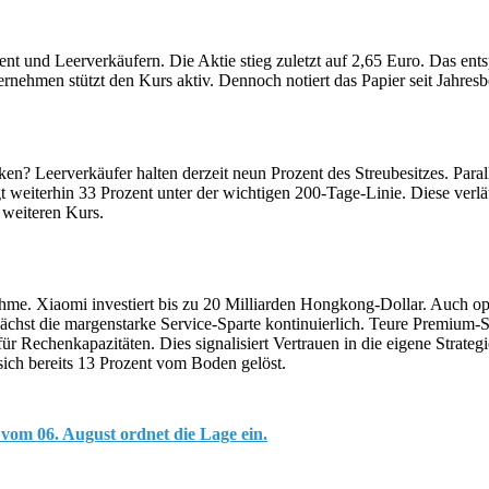
nt und Leerverkäufern. Die Aktie stieg zuletzt auf 2,65 Euro. Das ent
hmen stützt den Kurs aktiv. Dennoch notiert das Papier seit Jahresb
? Leerverkäufer halten derzeit neun Prozent des Streubesitzes. Paral
 weiterhin 33 Prozent unter der wichtigen 200-Tage-Linie. Diese verläu
 weiteren Kurs.
me. Xiaomi investiert bis zu 20 Milliarden Hongkong-Dollar. Auch opera
chst die margenstarke Service-Sparte kontinuierlich. Teure Premium-Sm
 Rechenkapazitäten. Dies signalisiert Vertrauen in die eigene Strategie
ich bereits 13 Prozent vom Boden gelöst.
 vom 06. August ordnet die Lage ein.