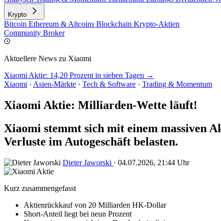
Krypto
Bitcoin
Ethereum & Altcoins
Blockchain
Krypto-Aktien
Community
Broker
Aktuellere News zu Xiaomi
Xiaomi Aktie: 14,20 Prozent in sieben Tagen →
Xiaomi
·
Asien-Märkte
·
Tech & Software
·
Trading & Momentum
Xiaomi Aktie: Milliarden-Wette läuft!
Xiaomi stemmt sich mit einem massiven Akt
Verluste im Autogeschäft belasten.
Dieter Jaworski
·
04.07.2026, 21:44 Uhr
Kurz zusammengefasst
Aktienrückkauf von 20 Milliarden HK-Dollar
Short-Anteil liegt bei neun Prozent