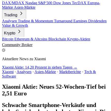
DAX/MDAX
Nasdaq
S&P 500
Dow Jones
TecDAX
Europa-
Märkte
Asien-Märkte
Trading
Analysen
Trading & Momentum
Turnaround
Earnings
Dividenden
Value & Growth
Krypto
Bitcoin
Ethereum & Altcoins
Blockchain
Krypto-Aktien
Community
Broker
Aktuellere News zu Xiaomi
Xiaomi Aktie: 14,20 Prozent in sieben Tagen →
Xiaomi
·
Analysen
·
Asien-Märkte
·
Marktberichte
·
Tech &
Software
Xiaomi Aktie: Neues 52-Wochen-Tief bei
2,51 Euro
Schwache Smartphone-Verkäufe und