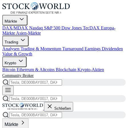
Märkte
DAX/MDAX
Nasdaq
S&P 500
Dow Jones
TecDAX
Europa-
Märkte
Asien-Märkte
Trading
Analysen
Trading & Momentum
Turnaround
Earnings
Dividenden
Value & Growth
Krypto
Bitcoin
Ethereum & Altcoins
Blockchain
Krypto-Aktien
Community
Broker
Schließen
Märkte