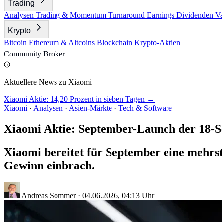
Trading
Analysen
Trading & Momentum
Turnaround
Earnings
Dividenden
V
Krypto
Bitcoin
Ethereum & Altcoins
Blockchain
Krypto-Aktien
Community
Broker
Aktuellere News zu Xiaomi
Xiaomi Aktie: 14,20 Prozent in sieben Tagen →
Xiaomi
·
Analysen
·
Asien-Märkte
·
Tech & Software
Xiaomi Aktie: September-Launch der 18-S
Xiaomi bereitet für September eine mehrst
Gewinn einbrach.
Andreas Sommer
·
04.06.2026, 04:13 Uhr