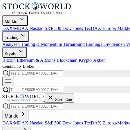
Märkte
DAX/MDAX
Nasdaq
S&P 500
Dow Jones
TecDAX
Europa-Märkt
Trading
Analysen
Trading & Momentum
Turnaround
Earnings
Dividenden
V
Krypto
Bitcoin
Ethereum & Altcoins
Blockchain
Krypto-Aktien
Community
Broker
Schließen
Märkte
DAX/MDAX
Nasdaq
S&P 500
Dow Jones
TecDAX
Europa-Märkt