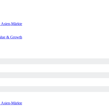
e
Asien-Märkte
alue & Growth
e
Asien-Märkte