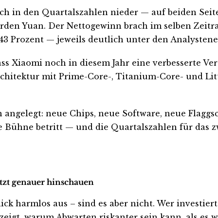
ich in den Quartalszahlen nieder — auf beiden Sei
iarden Yuan. Der Nettogewinn brach im selben Zeit
 43 Prozent — jeweils deutlich unter den Analysten
ss Xiaomi noch in diesem Jahr eine verbesserte Ve
rchitektur mit Prime-Core-, Titanium-Core- und Lit
n angelegt: neue Chips, neue Software, neue Flaggs
e Bühne betritt — und die Quartalszahlen für das 
etzt genauer hinschauen
 harmlos aus – sind es aber nicht. Wer investiert is
eigt, warum Abwarten riskanter sein kann, als es wi