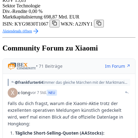
KGV
15,03
Sektor
Technologie
Div.-Rendite
0,00 %
Marktkapitalisierung
698,87 Mrd. EUR
ISIN: KYG9830T1067
WKN: A2JNY1
Aktiendetails öffnen
Community Forum zu Xiaomi