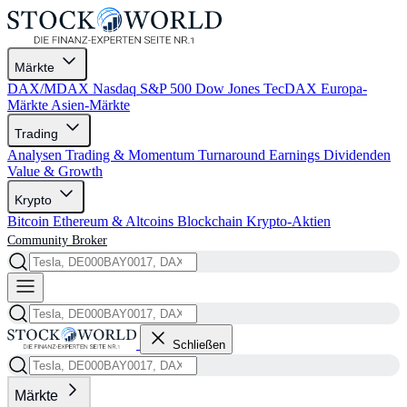
Märkte
DAX/MDAX
Nasdaq
S&P 500
Dow Jones
TecDAX
Europa-
Märkte
Asien-Märkte
Trading
Analysen
Trading & Momentum
Turnaround
Earnings
Dividenden
Value & Growth
Krypto
Bitcoin
Ethereum & Altcoins
Blockchain
Krypto-Aktien
Community
Broker
Schließen
Märkte