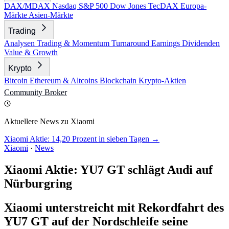
DAX/MDAX
Nasdaq
S&P 500
Dow Jones
TecDAX
Europa-
Märkte
Asien-Märkte
Trading
Analysen
Trading & Momentum
Turnaround
Earnings
Dividenden
Value & Growth
Krypto
Bitcoin
Ethereum & Altcoins
Blockchain
Krypto-Aktien
Community
Broker
Aktuellere News zu Xiaomi
Xiaomi Aktie: 14,20 Prozent in sieben Tagen →
Xiaomi
·
News
Xiaomi Aktie: YU7 GT schlägt Audi auf
Nürburgring
Xiaomi unterstreicht mit Rekordfahrt des
YU7 GT auf der Nordschleife seine