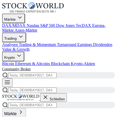
Märkte
DAX/MDAX
Nasdaq
S&P 500
Dow Jones
TecDAX
Europa-
Märkte
Asien-Märkte
Trading
Analysen
Trading & Momentum
Turnaround
Earnings
Dividenden
Value & Growth
Krypto
Bitcoin
Ethereum & Altcoins
Blockchain
Krypto-Aktien
Community
Broker
Schließen
Märkte