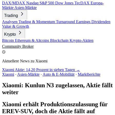
DAX/MDAX
Nasdaq
S&P 500
Dow Jones
TecDAX
Europa-
Märkte
Asien-Märkte
Trading
Analysen
Trading & Momentum
Turnaround
Earnings
Dividenden
Value & Growth
Krypto
Bitcoin
Ethereum & Altcoins
Blockchain
Krypto-Aktien
Community
Broker
Aktuellere News zu Xiaomi
Xiaomi Aktie: 14,20 Prozent in sieben Tagen →
Xiaomi
·
Asien-Märkte
·
Auto & E-Mobilität
·
Marktberichte
Xiaomi: Kunlun N3 zugelassen, Aktie fällt
weiter
Xiaomi erhält Produktionszulassung für
EREV-SUV, doch die Aktie fällt auf