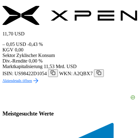
11,70
USD
– 0,05 USD
-0,43 %
KGV
0,00
Sektor
Zyklischer Konsum
Div.-Rendite
0,00 %
Marktkapitalisierung
11,53 Mrd. USD
ISIN: US98422D1054
WKN: A2QBX7
Aktiendetails öffnen
Meistgesuchte Werte