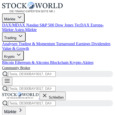
Märkte
DAX/MDAX
Nasdaq
S&P 500
Dow Jones
TecDAX
Europa-
Märkte
Asien-Märkte
Trading
Analysen
Trading & Momentum
Turnaround
Earnings
Dividenden
Value & Growth
Krypto
Bitcoin
Ethereum & Altcoins
Blockchain
Krypto-Aktien
Community
Broker
Schließen
Märkte