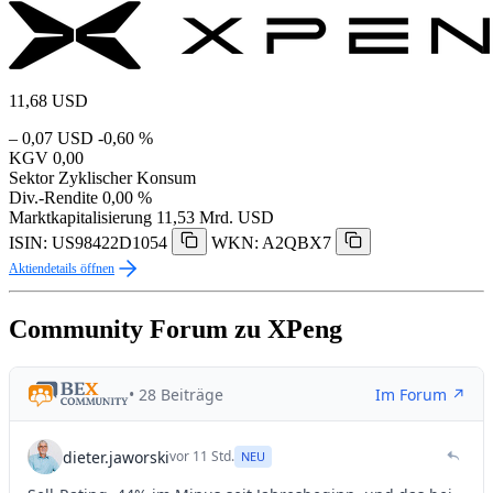
11,68
USD
– 0,07 USD
-0,60 %
KGV
0,00
Sektor
Zyklischer Konsum
Div.-Rendite
0,00 %
Marktkapitalisierung
11,53 Mrd. USD
ISIN: US98422D1054
WKN: A2QBX7
Aktiendetails öffnen
Community Forum zu XPeng