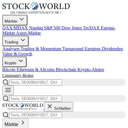
Märkte
DAX/MDAX
Nasdaq
S&P 500
Dow Jones
TecDAX
Europa-
Märkte
Asien-Märkte
Trading
Analysen
Trading & Momentum
Turnaround
Earnings
Dividenden
Value & Growth
Krypto
Bitcoin
Ethereum & Altcoins
Blockchain
Krypto-Aktien
Community
Broker
Schließen
Märkte