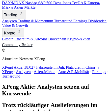
DAX/MDAX
Nasdaq
S&P 500
Dow Jones
TecDAX
Europa-
Märkte
Asien-Märkte
Trading
Analysen
Trading & Momentum
Turnaround
Earnings
Dividenden
Value & Growth
Krypto
Bitcoin
Ethereum & Altcoins
Blockchain
Krypto-Aktien
Community
Broker
Aktuellere News zu XPeng
XPeng Aktie: 38.027 Fahrzeuge im Juli, Platz drei in China →
XPeng
·
Analysen
·
Asien-Märkte
·
Auto & E-Mobilität
·
Earnings
·
Turnaround
XPeng Aktie: Analysten setzen auf
Kurswende
Trotz rückläufiger Auslieferungen im