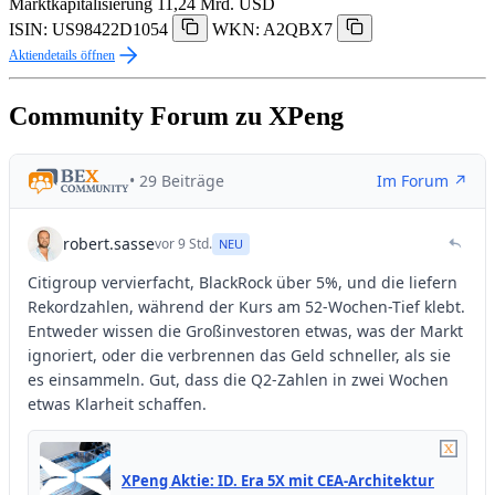
Marktkapitalisierung
11,24 Mrd. USD
ISIN: US98422D1054
WKN: A2QBX7
Aktiendetails öffnen
Community Forum zu XPeng