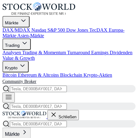
Märkte
DAX/MDAX
Nasdaq
S&P 500
Dow Jones
TecDAX
Europa-
Märkte
Asien-Märkte
Trading
Analysen
Trading & Momentum
Turnaround
Earnings
Dividenden
Value & Growth
Krypto
Bitcoin
Ethereum & Altcoins
Blockchain
Krypto-Aktien
Community
Broker
Schließen
Märkte