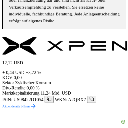
oder Finanzberatung dar und sind nicht als Kauf- oder
Verkaufsempfehlung zu verstehen. Sie ersetzen keine
individuelle, fachkundige Beratung. Jede Anlageentscheidung
erfolgt auf eigenes Risiko.
12,12
USD
+ 0,44 USD
+3,72 %
KGV
0,00
Sektor
Zyklischer Konsum
Div.-Rendite
0,00 %
Marktkapitalisierung
11,24 Mrd. USD
ISIN: US98422D1054
WKN: A2QBX7
Aktiendetails öffnen