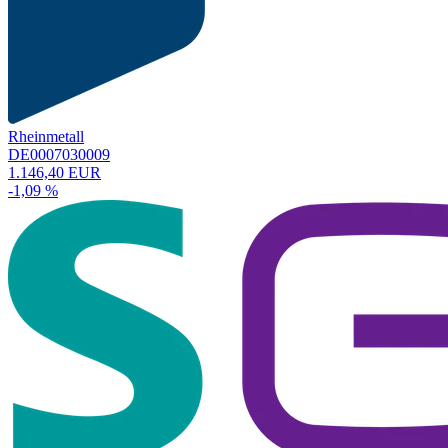
Rheinmetall
DE0007030009
1.146,40 EUR
-1,09 %