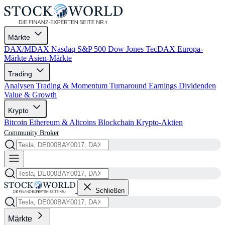
Märkte
DAX/MDAX
Nasdaq
S&P 500
Dow Jones
TecDAX
Europa-
Märkte
Asien-Märkte
Trading
Analysen
Trading & Momentum
Turnaround
Earnings
Dividenden
Value & Growth
Krypto
Bitcoin
Ethereum & Altcoins
Blockchain
Krypto-Aktien
Community
Broker
Schließen
Märkte