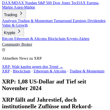
DAX/MDAX
Nasdaq
S&P 500
Dow Jones
TecDAX
Europa-
Märkte
Asien-Märkte
Trading
Analysen
Trading & Momentum
Turnaround
Earnings
Dividenden
Value & Growth
Krypto
Bitcoin
Ethereum & Altcoins
Blockchain
Krypto-Aktien
Community
Broker
Aktuellere News zu XRP
XRP: Wale kaufen gegen den Trend →
XRP
·
Blockchain
·
Ethereum & Altcoins
·
Trading & Momentum
XRP: 1,08 US-Dollar auf Tief seit
November 2024
XRP fällt auf Jahrestief, doch
institutionelle Zuflüsse und Rekord-