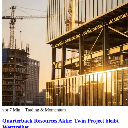
vor 7 Min.
·
Trading & Momentum
Quarterback Resources Aktie: Twin Project bleibt
Werttreiber