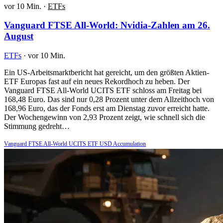
vor 10 Min.
·
ETFs
Vanguard FTSE All-World: Nvidia-Zahlen am 26.
August
ETFs
·
vor 10 Min.
Ein US-Arbeitsmarktbericht hat gereicht, um den größten Aktien-
ETF Europas fast auf ein neues Rekordhoch zu heben. Der
Vanguard FTSE All-World UCITS ETF schloss am Freitag bei
168,48 Euro. Das sind nur 0,28 Prozent unter dem Allzeithoch von
168,96 Euro, das der Fonds erst am Dienstag zuvor erreicht hatte.
Der Wochengewinn von 2,93 Prozent zeigt, wie schnell sich die
Stimmung gedreht…
Vanguard FTSE All-World UCITS ETF USD Accumulation