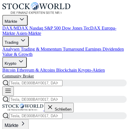
Märkte
DAX/MDAX
Nasdaq
S&P 500
Dow Jones
TecDAX
Europa-
Märkte
Asien-Märkte
Trading
Analysen
Trading & Momentum
Turnaround
Earnings
Dividenden
Value & Growth
Krypto
Bitcoin
Ethereum & Altcoins
Blockchain
Krypto-Aktien
Community
Broker
Schließen
Märkte