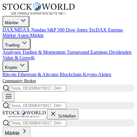
Märkte
DAX/MDAX
Nasdaq
S&P 500
Dow Jones
TecDAX
Europa-
Märkte
Asien-Märkte
Trading
Analysen
Trading & Momentum
Turnaround
Earnings
Dividenden
Value & Growth
Krypto
Bitcoin
Ethereum & Altcoins
Blockchain
Krypto-Aktien
Community
Broker
Schließen
Märkte