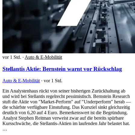
vor 1 Std.
·
Auto & E-Mobilität
Stellantis Aktie: Bernstein warnt vor Rückschlag
Auto & E-Mobilität
·
vor 1 Std.
Ein Analystenhaus rückt von seiner bisherigen Zurückhaltung ab
und wird bei Stellantis regelrecht pessimistisch. Bernstein Research
stuft die Aktie von "Market-Perform" auf "Underperform" herab —
die schärfste verfügbare Einstufung. Das Kursziel sinkt gleichzeitig
deutlich von 6,20 auf 4 Euro. Bemerkenswert ist die Begründung.
Analyst Stephen Reitman verweist zwar auf die bereits spürbare
Kursschwäche, die Stellantis-Aktien im laufenden Jahr belastet hat.
…