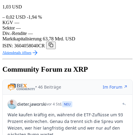
1,03
USD
– 0,02 USD
-1,94 %
KGV
—
Sektor
—
Div.-Rendite
—
Marktkapitalisierung
63,78 Mrd. USD
ISIN: 3604058040CR
Aktiendetails öffnen
Community Forum zu XRP