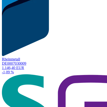
Rheinmetall
DE0007030009
1.146,40 EUR
-1,09 %