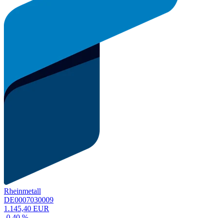
Rheinmetall
DE0007030009
1.145,40 EUR
-0,40 %