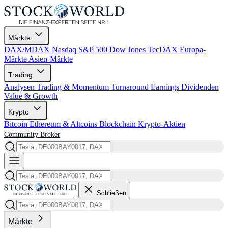
Märkte
DAX/MDAX
Nasdaq
S&P 500
Dow Jones
TecDAX
Europa-
Märkte
Asien-Märkte
Trading
Analysen
Trading & Momentum
Turnaround
Earnings
Dividenden
Value & Growth
Krypto
Bitcoin
Ethereum & Altcoins
Blockchain
Krypto-Aktien
Community
Broker
Schließen
Märkte